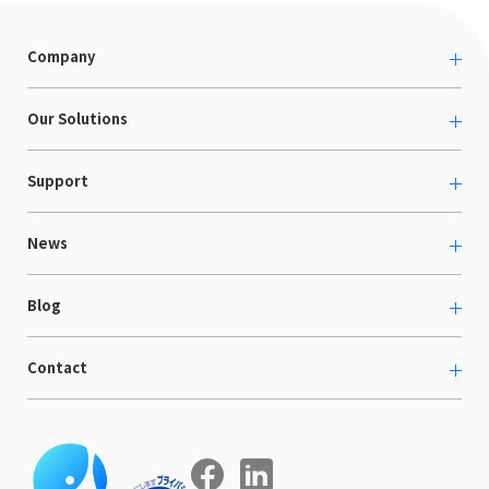
Company
About us
Our Solutions
カルチャー
越境ECコンサルティング
Support
採用情報
Shopee支援
お役立ち資料
News
LaunchCart
セミナー情報
海外展示会出展支援
プレスリリース
Blog
海外向けホームページ制作
イベント
BtoB LCクラウド
ECブログ
Contact
ニュース
Webサイト構築・運用
開発ブログ
お知らせ
マーケティング支援
お問い合わせ
導入インタビュー
COMPE NAVI
イベントレポート