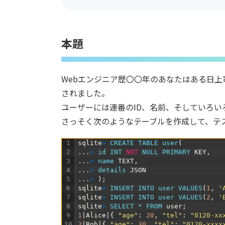
本題
Webエンジニア歴〇〇年のあなたはある日上
されました。
ユーザーには連番のID、名前、そしていろい
さっそく次のようなテーブルを作成して、テ
1
sqlite
>
CREATE 
TABLE 
user
(
2
.
.
.
>
id 
INT
NOT
NULL
PRIMARY 
KEY
,
3
.
.
.
>
name 
TEXT
,
4
.
.
.
>
details 
JSON
5
.
.
.
>
)
;
6
sqlite
>
INSERT 
INTO 
user 
VALUES
(
1
,
'
7
sqlite
>
INSERT 
INTO 
user 
VALUES
(
2
,
'
8
sqlite
>
SELECT *
FROM 
user
;
9
1
|
Alice
|
{
"age"
:
20
,
"tel"
:
"0120-xx
10
2
|
Bob
|
{
"age"
:
30
,
"tel"
:
"0120-xxxx