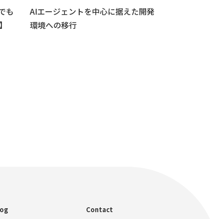
者でも
AIエージェントを中心に据えた開発
Cloud Logg
】
環境への移行
シーを活用して C
しよう
log
Contact