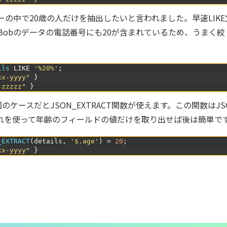
の中で20歳の人だけを抽出したいと言われました。早速LIKE
いBobのデータの電話番号にも20が含まれているため、うまく絞
ils 
LIKE
'%20%'
;
xx-yyyy"
}
-zzzzz"
}
ケースだとJSON_EXTRACT関数が使えます。この関数はJS
れを使って年齢のフィールドの値だけを取り出せば後は簡単で
_EXTRACT
(
details
,
'$.age'
)
=
20
;
xx-yyyy"
}