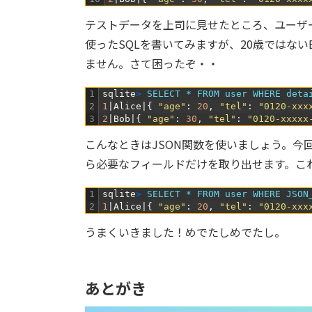
テストデータを上司に見せたところ、ユーザー
使ったSQLを書いてみますが、20歳ではな
ません。さて困ったぞ・・
1
sqlite
>
SELECT *
FROM 
user 
WHERE 
deta
2
1
|
Alice
|
{
"age"
:
20
,
"tel"
:
"0120-xxx
3
2
|
Bob
|
{
"age"
:
30
,
"tel"
:
"0120-xxxxx
こんなときはJSON関数を使いましょう。今回の
ら必要なフィールドだけを取り出せます。こ
1
sqlite
>
SELECT *
FROM 
user 
WHERE 
JSON
2
1
|
Alice
|
{
"age"
:
20
,
"tel"
:
"0120-xxx
うまくいきました！めでたしめでたし。
あとがき