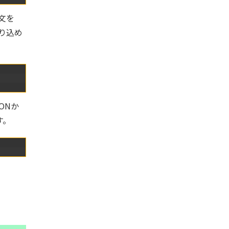
文を
り込め
ONか
す。