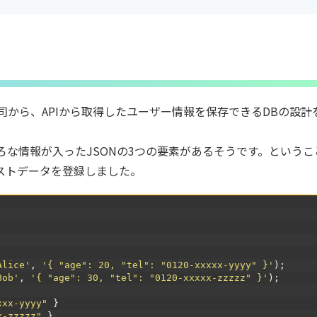
司から、APIから取得したユーザー情報を保存できるDBの設計
ろな情報が入ったJSONの3つの要素があるそうです。というこ
ストデータを登録しました。
Alice'
,
'{ "age": 20, "tel": "0120-xxxxx-yyyy" }'
)
;
Bob'
,
'{ "age": 30, "tel": "0120-xxxxx-zzzzz" }'
)
;
xxx-yyyy"
}
x-zzzzz"
}