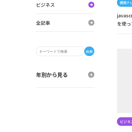
ビジネス
java
全記事
を使って
検索
年別から見る