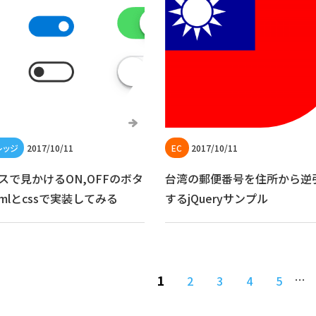
2017/10/11
2017/10/11
スで見かけるON,OFFのボタ
台湾の郵便番号を住所から逆
tmlとcssで実装してみる
するjQueryサンプル
…
1
2
3
4
5