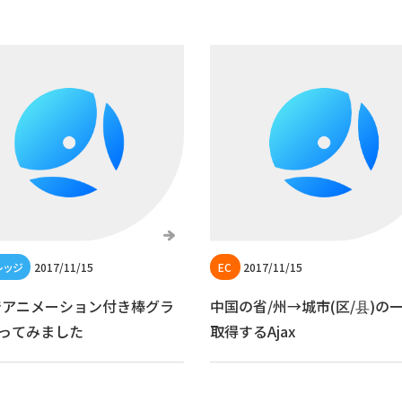
2017/11/15
2017/11/15
jsでアニメーション付き棒グラ
中国の省/州→城市(区/县)の
ってみました
取得するAjax