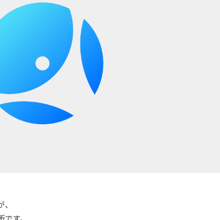
が、
所です。