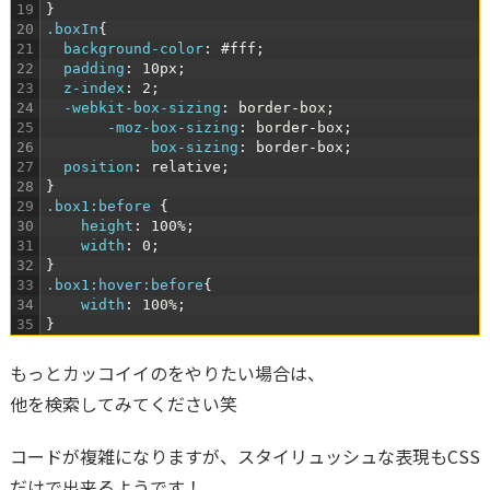
19
}
20
.boxIn
{
21
background-color
:
#fff
;
22
padding
:
10px
;
23
z-index
:
2
;
24
-webkit-box-sizing
:
border-box
;
25
-moz-box-sizing
:
border-box
;
26
box-sizing
:
border-box
;
27
position
:
relative
;
28
}
29
.box1:before 
{
30
height
:
100%
;
31
width
:
0
;
32
}
33
.box1:hover:before
{
34
width
:
100%
;
35
}
もっとカッコイイのをやりたい場合は、
他を検索してみてください笑
コードが複雑になりますが、スタイリュッシュな表現もCSS
だけで出来るようです！