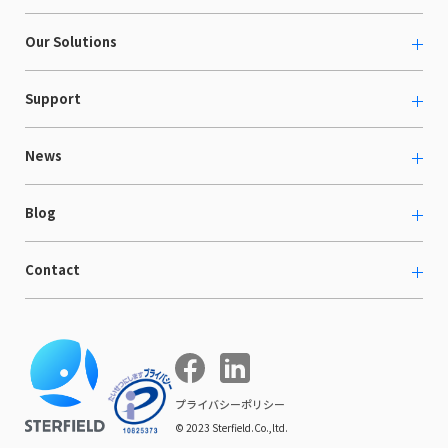
About us
Our Solutions
カルチャー
越境ECコンサルティング
Support
採用情報
Shopee支援
お役立ち資料
News
LaunchCart
セミナー情報
海外展示会出展支援
プレスリリース
Blog
海外向けホームページ制作
イベント
BtoB LCクラウド
ECブログ
Contact
ニュース
Webサイト構築・運用
開発ブログ
お知らせ
マーケティング支援
お問い合わせ
導入インタビュー
COMPE NAVI
イベントレポート
プライバシーポリシー
© 2023 Sterfield.Co.,ltd.