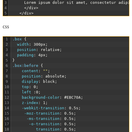
3
      Lorem ipsum dolor sit amet, consectetur adipi
4
</div>
5
</div>
css
1
.box 
{
2
width
:
300px
;
3
position
:
relative
;
4
padding
:
4px
;
5
}
6
.box:before 
{
7
content
:
""
;
8
position
:
absolute
;
9
display
:
block
;
10
top
:
0
;
11
left
:
0
;
12
background-color
:
#EBC70A
;
13
z-index
:
1
;
14
-webkit-transition
:
0.5s
;
15
-moz-transition
:
0.5s
;
16
-ms-transition
:
0.5s
;
17
-o-transition
:
0.5s
;
18
transition
:
0.5s
;