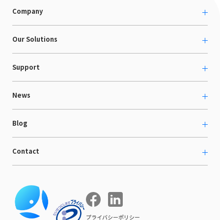
Company
About us
Our Solutions
カルチャー
越境ECコンサルティング
Support
採用情報
Shopee支援
お役立ち資料
News
LaunchCart
セミナー情報
海外展示会出展支援
プレスリリース
Blog
海外向けホームページ制作
イベント
BtoB LCクラウド
ECブログ
Contact
ニュース
Webサイト構築・運用
開発ブログ
お知らせ
マーケティング支援
お問い合わせ
導入インタビュー
COMPE NAVI
イベントレポート
プライバシーポリシー