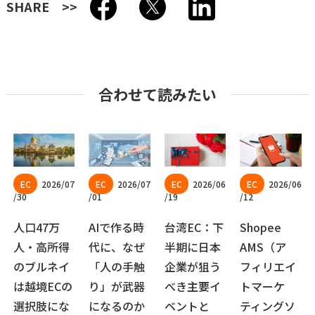
SHARE
合わせて読みたい
2026/07
2026/07
2026/06
2026/06
/30
/01
/19
/12
人口47万
AIで作る時
台湾EC：下
Shopee
人・高所得
代に、なぜ
半期に日本
AMS（ア
のブルネイ
「人の手触
企業が狙う
フィリエイ
は越境ECの
り」が武器
べき主要イ
トマーケ
選択肢にな
になるのか
ベントと
ティングソ