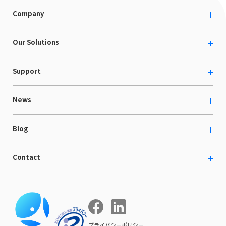
Company
About us
Our Solutions
カルチャー
越境ECコンサルティング
Support
採用情報
Shopee支援
お役立ち資料
News
LaunchCart
セミナー情報
海外展示会出展支援
プレスリリース
Blog
海外向けホームページ制作
イベント
BtoB LCクラウド
ECブログ
Contact
ニュース
Webサイト構築・運用
開発ブログ
お知らせ
マーケティング支援
お問い合わせ
導入インタビュー
COMPE NAVI
イベントレポート
プライバシーポリシー