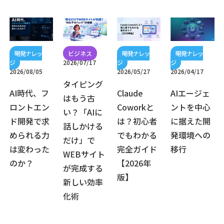
2026/07/17
2026/08/05
2026/05/27
2026/04/17
タイピング
AI時代、フ
Claude
AIエージェ
はもう古
ロントエン
Coworkと
ントを中心
い？「AIに
ド開発で求
は？初心者
に据えた開
話しかける
められる力
でもわかる
発環境への
だけ」で
は変わった
完全ガイド
移行
WEBサイト
のか？
【2026年
が完成する
版】
新しい効率
化術