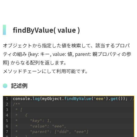
findByValue( value )
オブジェクトから指定した値を検索して、該当するプロパ
ティの組み {key: キー, value: 値, parent: 親プロパティの参
照} からなる配列を返します。
メソッドチェーンにして利用可能です。
記述例
1
console
.
log
(
myObject
.
findByValue
(
'eee'
)
.
get
(
)
)
;
//
2
/**
3
 * [
4
 *   {
5
 *     "key": 1,
6
 *     "value": "eee",
7
 *     "parent": ["ddd", "eee"]