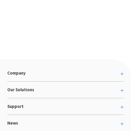
Company
About us
Our Solutions
カルチャー
越境ECコンサルティング
Support
採用情報
Shopee支援
お役立ち資料
News
LaunchCart