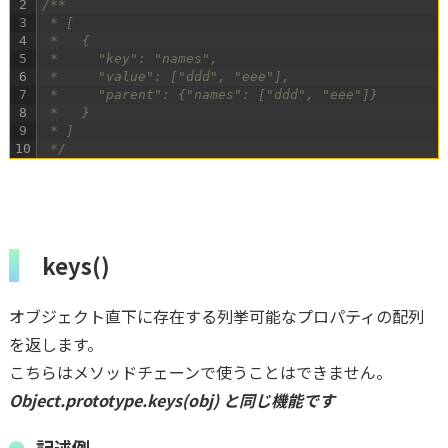
2
/**
3
 * [
4
 *   {
5
 *     "key": "names",
6
 *     "value": ["ddd", "eee"],
7
 *     "parent": {"names": ["ddd", "eee"]}
8
 *   }
9
 * ]
10
 */
keys()
オブジェクト直下に存在する列挙可能なプロパティの配列
を返します。
こちらはメソッドチェーンで使うことはできません。
Object.prototype.keys(obj) と同じ機能です
記述例