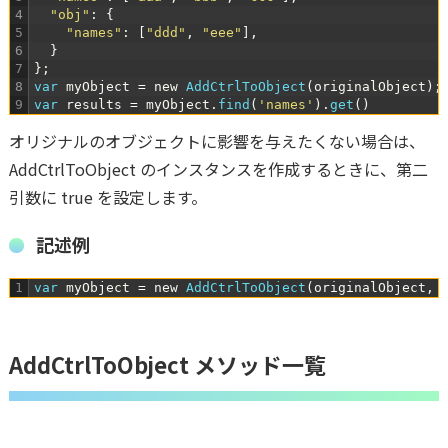
4
"obj"
:
{
5
"names"
:
[
"ddd"
,
"eee"
]
,
6
}
7
}
;
8
var
myObject
=
new
AddCtrlToObject
(
originalObject
)
;
9
var
results
=
myObject
.
find
(
'names'
)
.
get
(
)
オリジナルのオブジェクトに影響を与えたくない場合は、
AddCtrlToObject のインスタンスを作成するときに、第二
引数に true を設定します。
記述例
1
var
myObject
=
new
AddCtrlToObject
(
originalObject
,
AddCtrlToObject メソッド一覧