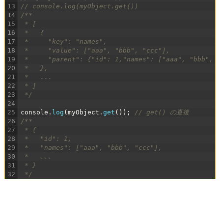
13
// console.log(myObject.get())
14
/**
15
 * [
16
 *   {
17
 *     "key": "names",
18
 *     "value": ["aaa", "bbb", "ccc"],
19
 *     "parent": {"id": 1,"names": ["aaa", "bbb", 
20
 *   },
21
 *   ...
22
 * ]
23
 */
24
25
console
.
log
(
myObject
.
get
(
)
)
;
// get() の直後
26
/**
27
 * {
28
 *   "id": 1,
29
 *   "names": ["aaa", "bbb", "ccc"],
30
 *   ...
31
 * }
32
 */