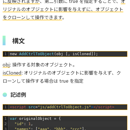
に反映されますが
、第二引数に true を指定することで、
オ
リジナルのオブジェクトに影響を与えずに、オブジェクト
をクローンして操作できます
。
構文
1
new
AddCtrlToObject
(
obj
[
,
isCloned
]
)
;
obj
: 操作する対象のオブジェクト。
isCloned
: オリジナルのオブジェクトに影響を与えず、ク
ローンして操作する場合は true を指定
記述例
1
<script 
src
=
"js/addCtrlToObject.js"
>
</script>
1
var
originalObject
=
{
2
"id"
:
1
,
3
"names"
:
[
"aaa"
,
"bbb"
,
"ccc"
]
,