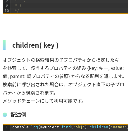
8
 *   }
9
 * ]
10
 */
children( key )
オブジェクトの検索結果の子プロパティから指定したキー
を検索して、該当するプロパティの組み {key: キー, value:
値, parent: 親プロパティの参照} からなる配列を返します。
検索前に呼び出された場合は、オブジェクト直下の子プロ
パティから検索されます。
メソッドチェーンにして利用可能です。
記述例
1
console
.
log
(
myObject
.
find
(
'obj'
)
.
children
(
'names'
)