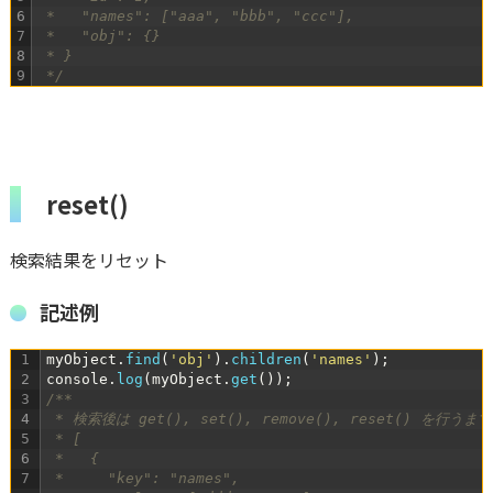
6
 *   "names": ["aaa", "bbb", "ccc"],
7
 *   "obj": {}
8
 * }
9
 */
reset()
検索結果をリセット
記述例
1
myObject
.
find
(
'obj'
)
.
children
(
'names'
)
;
2
console
.
log
(
myObject
.
get
(
)
)
;
3
/**
4
 * 検索後は get(), set(), remove(), reset() を
5
 * [
6
 *   {
7
 *     "key": "names",