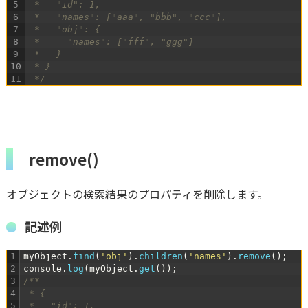
5
 *   "id": 1,
6
 *   "names": ["aaa", "bbb", "ccc"],
7
 *   "obj": {
8
 *     "names": ["fff", "ggg"]
9
 *   }
10
 * }
11
 */
remove()
オブジェクトの検索結果のプロパティを削除します。
記述例
1
myObject
.
find
(
'obj'
)
.
children
(
'names'
)
.
remove
(
)
;
2
console
.
log
(
myObject
.
get
(
)
)
;
3
/**
4
 * {
5
 *   "id": 1,