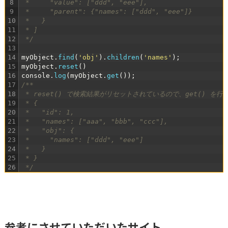
8
 *     "value": ["ddd", "eee"],
9
 *     "parent": {"names": ["ddd", "eee"]}
10
 *   }
11
 * ]
12
 */
13
14
myObject
.
find
(
'obj'
)
.
children
(
'names'
)
;
15
myObject
.
reset
(
)
16
console
.
log
(
myObject
.
get
(
)
)
;
17
/**
18
 * reset() で検索結果がリセットされているので、get() 
19
 * {
20
 *   "id": 1,
21
 *   "names": ["aaa", "bbb", "ccc"],
22
 *   "obj": {
23
 *     "names": ["ddd", "eee"]
24
 *   }
25
 * }
26
 */
参考にさせていただいたサイト