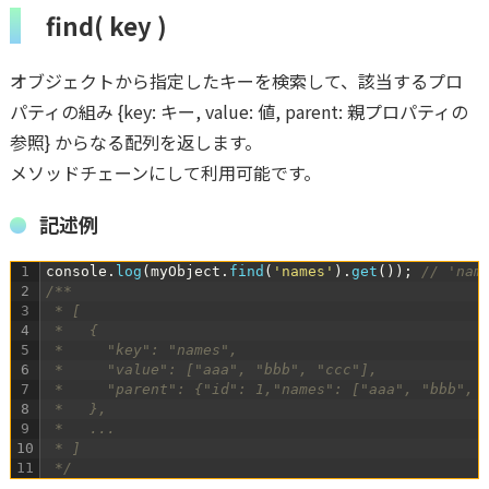
find( key )
オブジェクトから指定したキーを検索して、該当するプロ
パティの組み {key: キー, value: 値, parent: 親プロパティの
参照} からなる配列を返します。
メソッドチェーンにして利用可能です。
記述例
1
console
.
log
(
myObject
.
find
(
'names'
)
.
get
(
)
)
;
// 'n
2
/**
3
 * [
4
 *   {
5
 *     "key": "names",
6
 *     "value": ["aaa", "bbb", "ccc"],
7
 *     "parent": {"id": 1,"names": ["aaa", "bbb", 
8
 *   },
9
 *   ...
10
 * ]
11
 */