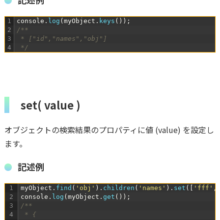
1
console
.
log
(
myObject
.
keys
(
)
)
;
2
/**
3
 * ["id","names","obj"]
4
 */
set( value )
オブジェクトの検索結果のプロパティに値 (value) を設定し
ます。
記述例
1
myObject
.
find
(
'obj'
)
.
children
(
'names'
)
.
set
(
[
'fff'
,
2
console
.
log
(
myObject
.
get
(
)
)
;
3
/**
4
 * {