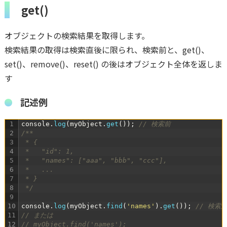
get()
オブジェクトの検索結果を取得します。
検索結果の取得は検索直後に限られ、検索前と、get()、
set()、remove()、reset() の後はオブジェクト全体を返しま
す
記述例
1
console
.
log
(
myObject
.
get
(
)
)
;
// 検索前
2
/**
3
 * {
4
 *   "id": 1,
5
 *   "names": ["aaa", "bbb", "ccc"],
6
 *   ...
7
 * }
8
 */
9
10
console
.
log
(
myObject
.
find
(
'names'
)
.
get
(
)
)
;
// 検索
11
// または
12
// myObject.find('names');