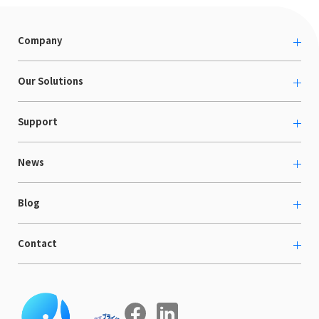
Company
About us
Our Solutions
カルチャー
越境ECコンサルティング
Support
採用情報
Shopee支援
お役立ち資料
News
LaunchCart
セミナー情報
海外展示会出展支援
プレスリリース
Blog
海外向けホームページ制作
イベント
BtoB LCクラウド
ECブログ
Contact
ニュース
Webサイト構築・運用
開発ブログ
お知らせ
マーケティング支援
お問い合わせ
導入インタビュー
COMPE NAVI
イベントレポート