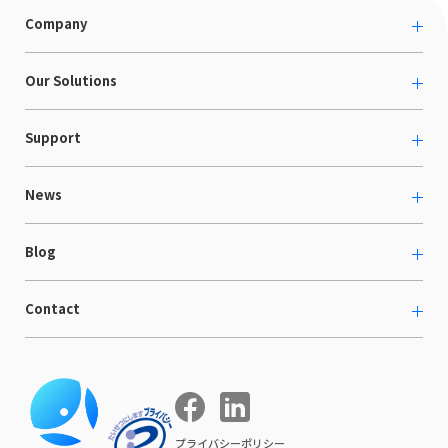
Company
About us
Our Solutions
カルチャー
越境ECコンサルティング
Support
採用情報
Shopee支援
お役立ち資料
News
LaunchCart
セミナー情報
海外展示会出展支援
プレスリリース
Blog
海外向けホームページ制作
イベント
BtoB LCクラウド
ECブログ
Contact
ニュース
Webサイト構築・運用
開発ブログ
お知らせ
マーケティング支援
お問い合わせ
導入インタビュー
COMPE NAVI
イベントレポート
プライバシーポリシー