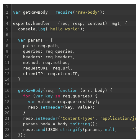
1
2
var
getRawBody
=
require
(
'raw-body'
)
;
3
4
exports
.
handler
=
(
req
,
resp
,
context
)
=
&gt;
{
5
console
.
log
(
'hello world'
)
;
6
7
var
params
=
{
8
path
:
req
.
path
,
9
queries
:
req
.
queries
,
10
headers
:
req
.
headers
,
11
method
:
req
.
method
,
12
requestURI
:
req
.
url
,
13
clientIP
:
req
.
clientIP
,
14
}
15
16
getRawBody
(
req
,
function
(
err
,
body
)
{
17
for
(
var
key 
in
req
.
queries
)
{
18
var
value
=
req
.
queries
[
key
]
;
19
resp
.
setHeader
(
key
,
value
)
;
20
}
21
resp
.
setHeader
(
'Content-Type'
,
'application/js
22
params
.
body
=
body
.
toString
(
)
;
23
resp
.
send
(
JSON
.
stringify
(
params
,
null
,
'    '
)
24
}
)
;