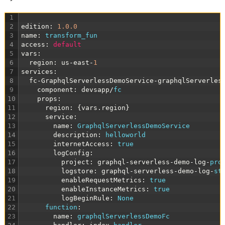
1
2
edition
:
1.0.0
3
name
:
transform_fun
4
access
:
default
5
vars
:
6
region
:
us
-
east
-
1
7
services
:
8
fc
-
GraphqlServerlessDemoService
-
graphqlServerles
9
component
:
devsapp
/
fc
10
props
:
11
region
:
{
vars
.
region
}
12
service
:
13
name
:
GraphqlServerlessDemoService
14
description
:
helloworld
15
internetAccess
:
true
16
logConfig
:
17
project
:
graphql
-
serverless
-
demo
-
log
-
pro
18
logstore
:
graphql
-
serverless
-
demo
-
log
-
st
19
enableRequestMetrics
:
true
20
enableInstanceMetrics
:
true
21
logBeginRule
:
None
22
function
:
23
name
:
graphqlServerlessDemoFc