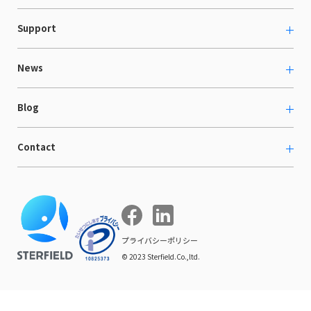
カルチャー
越境ECコンサルティング
Support
採用情報
Shopee支援
お役立ち資料
News
LaunchCart
セミナー情報
海外展示会出展支援
プレスリリース
Blog
海外向けホームページ制作
イベント
BtoB LCクラウド
ECブログ
Contact
ニュース
Webサイト構築・運用
開発ブログ
お知らせ
マーケティング支援
お問い合わせ
導入インタビュー
COMPE NAVI
イベントレポート
プライバシーポリシー
© 2023 Sterfield.Co.,ltd.