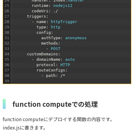
24
handler
:
index
.
handler
25
runtime
:
nodejs12
26
codeUri
:
.
/
27
triggers
:
28
-
name
:
httpTrigger
29
type
:
http
30
config
:
31
authType
:
anonymous
32
methods
:
33
-
POST
34
customDomains
:
35
-
domainName
:
auto
36
protocol
:
HTTP
37
routeConfigs
:
38
-
path
:
/*
39
function computeでの処理
function computeにデプロイする関数の内容です。
index.jsに書きます。