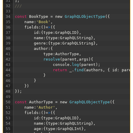
31
]
;
32
///
33
34
const
BookType
=
new
GraphQLObjectType
(
{
35
name
:
'Book'
,
36
fields
:
(
)
=
>
(
{
37
id
:
{
type
:
GraphQLID
}
,
38
name
:
{
type
:
GraphQLString
}
,
39
genre
:
{
type
:
GraphQLString
}
,
40
author
:
{
41
type
:
AuthorType
,
42
resolve
(
parent
,
args
)
{
43
console
.
log
(
parent
)
;
44
return
_
.
find
(
authors
,
{
id
:
pare
45
}
46
}
47
}
)
48
}
)
;
49
50
const
AuthorType
=
new
GraphQLObjectType
(
{
51
name
:
'Author'
,
52
fields
:
(
)
=
>
(
{
53
id
:
{
type
:
GraphQLID
}
,
54
name
:
{
type
:
GraphQLString
}
,
55
age
:
{
type
:
GraphQLInt
}
,