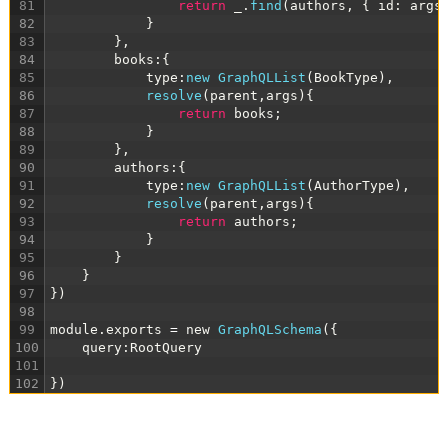
81
return
_
.
find
(
authors
,
{
id
:
args
82
}
83
}
,
84
books
:
{
85
type
:
new 
GraphQLList
(
BookType
)
,
86
resolve
(
parent
,
args
)
{
87
return
books
;
88
}
89
}
,
90
authors
:
{
91
type
:
new 
GraphQLList
(
AuthorType
)
,
92
resolve
(
parent
,
args
)
{
93
return
authors
;
94
}
95
}
96
}
97
}
)
98
99
module
.
exports
=
new
GraphQLSchema
(
{
100
query
:
RootQuery
101
102
}
)