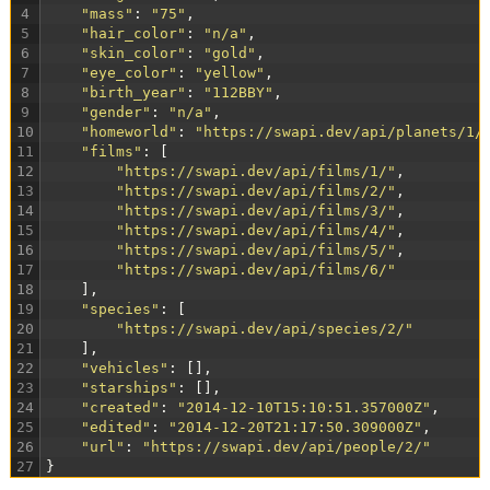
4
"mass"
:
"75"
,
5
"hair_color"
:
"n/a"
,
6
"skin_color"
:
"gold"
,
7
"eye_color"
:
"yellow"
,
8
"birth_year"
:
"112BBY"
,
9
"gender"
:
"n/a"
,
10
"homeworld"
:
"https://swapi.dev/api/planets/1/
11
"films"
:
[
12
"https://swapi.dev/api/films/1/"
,
13
"https://swapi.dev/api/films/2/"
,
14
"https://swapi.dev/api/films/3/"
,
15
"https://swapi.dev/api/films/4/"
,
16
"https://swapi.dev/api/films/5/"
,
17
"https://swapi.dev/api/films/6/"
18
]
,
19
"species"
:
[
20
"https://swapi.dev/api/species/2/"
21
]
,
22
"vehicles"
:
[
]
,
23
"starships"
:
[
]
,
24
"created"
:
"2014-12-10T15:10:51.357000Z"
,
25
"edited"
:
"2014-12-20T21:17:50.309000Z"
,
26
"url"
:
"https://swapi.dev/api/people/2/"
27
}