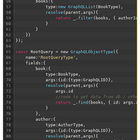
56
books
:
{
57
type
:
new 
GraphQLList
(
BookType
)
,
58
resolve
(
parent
,
args
)
{
59
return
_
.
filter
(
books
,
{
authorId
60
}
61
}
62
}
)
63
}
)
;
64
65
const
RootQuery
=
new
GraphQLObjectType
(
{
66
name
:
'RootQueryType'
,
67
fields
:
{
68
book
:
{
69
type
:
BookType
,
70
args
:
{
id
:
{
type
:
GraphQLID
}
}
,
71
resolve
(
parent
,
args
)
{
72
args
.
id
73
//code to get data from db / othe
74
return
_
.
find
(
books
,
{
id
:
args
.
i
75
}
76
}
,
77
author
:
{
78
type
:
AuthorType
,
79
args
:
{
id
:
{
type
:
GraphQLID
}
}
,
80
resolve
(
parent
,
args
)
{