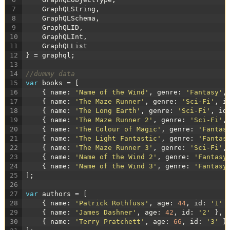
7
GraphQLString
,
8
GraphQLSchema
,
9
GraphQLID
,
10
GraphQLInt
,
11
GraphQLList
12
}
=
graphql
;
13
14
//dummy data
15
var
books
=
[
16
{
name
:
'Name of the Wind'
,
genre
:
'Fantasy'
,
17
{
name
:
'The Maze Runner'
,
genre
:
'Sci-Fi'
,
i
18
{
name
:
'The Long Earth'
,
genre
:
'Sci-Fi'
,
id
19
{
name
:
'The Maze Runner 2'
,
genre
:
'Sci-Fi'
,
20
{
name
:
'The Colour of Magic'
,
genre
:
'Fantas
21
{
name
:
'The Light Fantastic'
,
genre
:
'Fantas
22
{
name
:
'The Maze Runner 3'
,
genre
:
'Sci-Fi'
,
23
{
name
:
'Name of the Wind 2'
,
genre
:
'Fantasy
24
{
name
:
'Name of the Wind 3'
,
genre
:
'Fantasy
25
]
;
26
27
var
authors
=
[
28
{
name
:
'Patrick Rothfuss'
,
age
:
44
,
id
:
'1'
29
{
name
:
'James Dashner'
,
age
:
42
,
id
:
'2'
}
,
30
{
name
:
'Terry Pratchett'
,
age
:
66
,
id
:
'3'
}