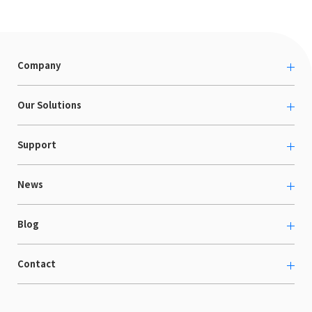
Company
About us
Our Solutions
カルチャー
越境ECコンサルティング
Support
採用情報
Shopee支援
お役立ち資料
News
LaunchCart
セミナー情報
海外展示会出展支援
プレスリリース
Blog
海外向けホームページ制作
イベント
BtoB LCクラウド
ECブログ
Contact
ニュース
Webサイト構築・運用
開発ブログ
お知らせ
マーケティング支援
お問い合わせ
導入インタビュー