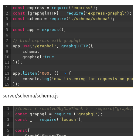
1
const
express
=
require
(
'express'
)
;
2
const
{
graphqlHTTP
}
=
require
(
'express-graphql'
)
;
3
const
schema
=
require
(
'./schema/schema'
)
;
4
5
const
app
=
express
(
)
;
6
7
// bind express with graphql
8
app
.
use
(
'/graphql'
,
graphqlHTTP
(
{
9
schema
,
10
graphiql
:
true
11
}
)
)
;
12
13
app
.
listen
(
4000
,
(
)
=
>
{
14
console
.
log
(
'now listening for requests on por
15
}
)
;
server/schema/schema.js
1
//const { resolveObjMapThunk } = require("graphql
2
const
graphql
=
require
(
'graphql'
)
;
3
const
_
=
require
(
'lodash'
)
;
4
5
const
{
6
GraphQLObjectType
,