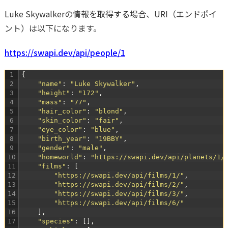
Luke Skywalkerの情報を取得する場合、URI（エンドポイ
ント）は以下になります。
https://swapi.dev/api/people/1
1
{
2
"name"
:
"Luke Skywalker"
,
3
"height"
:
"172"
,
4
"mass"
:
"77"
,
5
"hair_color"
:
"blond"
,
6
"skin_color"
:
"fair"
,
7
"eye_color"
:
"blue"
,
8
"birth_year"
:
"19BBY"
,
9
"gender"
:
"male"
,
10
"homeworld"
:
"https://swapi.dev/api/planets/1/
11
"films"
:
[
12
"https://swapi.dev/api/films/1/"
,
13
"https://swapi.dev/api/films/2/"
,
14
"https://swapi.dev/api/films/3/"
,
15
"https://swapi.dev/api/films/6/"
16
]
,
17
"species"
:
[
]
,