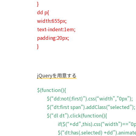
}
dd p{
width:655px;
text-indent:1em;
padding:20px;
}
jQueryを用意する
$(function(){
$(“dd:not(:first)”).css(“width”,”0px”);
$(“dt:first span”).addClass(“selected”);
$(“dl dt”).click(function(){
if($(“+dd”,this).css(“width”)==”0p
$(“dt:has(.selected) +dd”).animate({