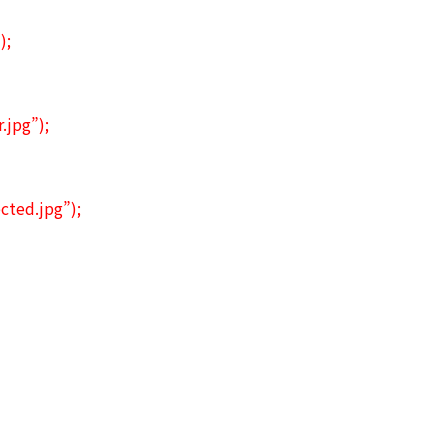
);
.jpg”);
cted.jpg”);