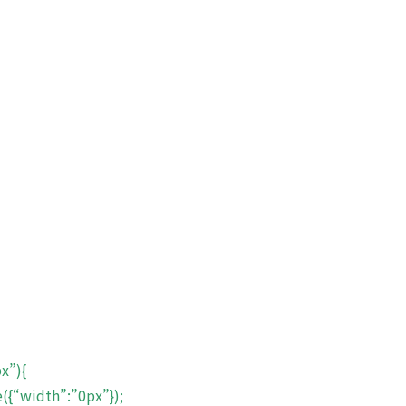
x”){
“width”:”0px”});