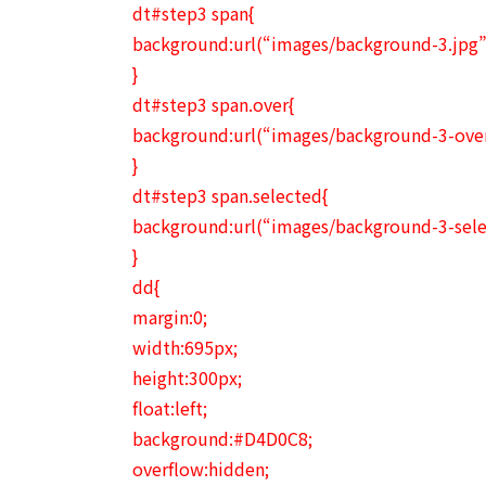
dt#step3 span{
background:url(“images/background-3.jpg”
}
dt#step3 span.over{
background:url(“images/background-3-over
}
dt#step3 span.selected{
background:url(“images/background-3-sele
}
dd{
margin:0;
width:695px;
height:300px;
float:left;
background:#D4D0C8;
overflow:hidden;