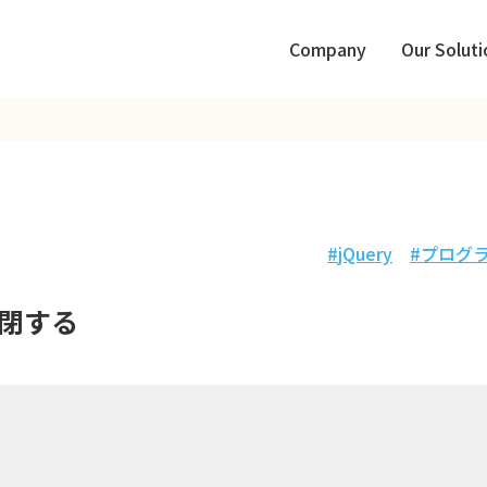
Company
Our Soluti
る
jQuery
プログ
閉する