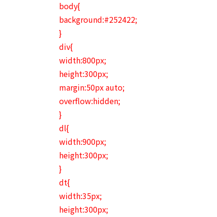
body{
background:#252422;
}
div{
width:800px;
height:300px;
margin:50px auto;
overflow:hidden;
}
dl{
width:900px;
height:300px;
}
dt{
width:35px;
height:300px;