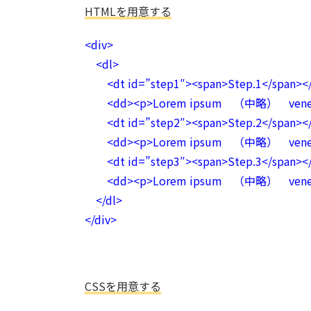
HTMLを用意する
<div>
<dl>
<dt id=”step1″><span>Step.1</span></
<dd><p>Lorem ipsum （中略） venenat
<dt id=”step2″><span>Step.2</span></
<dd><p>Lorem ipsum （中略） venenat
<dt id=”step3″><span>Step.3</span></
<dd><p>Lorem ipsum （中略） venenat
</dl>
</div>
CSSを用意する