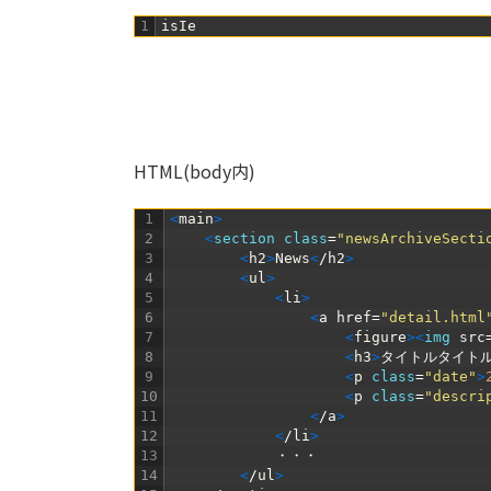
1
isIe
HTML(body内)
1
<
main
>
2
<
section 
class
=
"newsArchiveSecti
3
<
h2
>
News
<
/
h2
>
4
<
ul
>
5
<
li
>
6
<
a
href
=
"detail.html
7
<
figure
>
<
img 
src
8
<
h3
>
タイトルタイト
9
<
p
class
=
"date"
>
10
<
p
class
=
"descri
11
<
/
a
>
12
<
/
li
>
13
・・・
14
<
/
ul
>