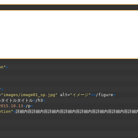
on"
>
"
>
=
"images/image01_sp.jpg"
alt
=
"イメージ"
>
<
/
figure
>
ルタイトルタイトル
<
/
h3
>
2015.10.13
<
/
p
>
ption"
>
詳細内容詳細内容詳細内容詳細内容詳細内容詳細内容詳細内容詳細