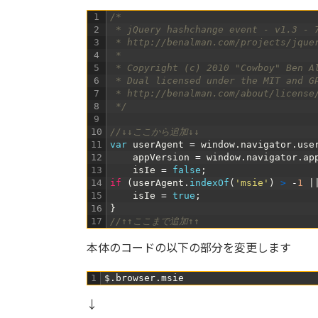
1
/*
2
 * jQuery hashchange event - v1.3 - 
3
 * http://benalman.com/projects/jque
4
 * 
5
 * Copyright (c) 2010 "Cowboy" Ben A
6
 * Dual licensed under the MIT and G
7
 * http://benalman.com/about/license
8
 */
9
10
//↓↓ここから追加↓↓
11
var
userAgent
=
window
.
navigator
.
use
12
appVersion
=
window
.
navigator
.
ap
13
isIe
=
false
;
14
if
(
userAgent
.
indexOf
(
'msie'
)
>
-
1
|
15
isIe
=
true
;
16
}
17
//↑↑ここまで追加↑↑
本体のコードの以下の部分を変更します
1
$
.
browser
.
msie
↓