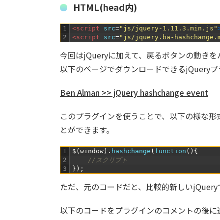
HTML(head内)
1
<script 
src
=
"js/jquery-1.11.3.min.js"
2
<script 
src
=
"js/jquery.ba-hashchange.
今回はjQueryに加えて、戻るボタンの動きをハッシュ
以下のページでダウンロードできるjQuery
Ben Alman >> jQuery hashchange event
このプラグインを使うことで、以下の様な形
とができます。
1
$
(
window
)
.
hashchange
(
function
(
)
{
2
//スクリプト
3
}
)
;
ただ、元のコードだと、比較的新しいjQue
以下のコードをプラグインのコメントの後に