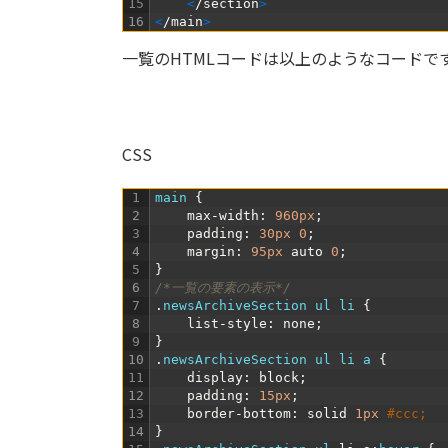
15
<
/
section
>
16
<
/
main
>
一覧のHTMLコードは以上のようなコードで
CSS
1
main
{
2
max
-
width
:
960px
;
3
padding
:
30px
0
;
4
margin
:
95px
auto
0
;
5
}
6
/*一覧の要素の表示*/
7
.
newsArchiveSection 
ul
li
{
8
list
-
style
:
none
;
9
}
10
.
newsArchiveSection 
ul
li
a
{
11
display
:
block
;
12
padding
:
15px
;
13
border
-
bottom
:
solid
1px
#ccc;
14
}