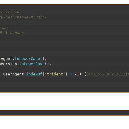
7/21/2010
ry-hashchange-plugin/
lman
PL licenses.
/
rAgent
.
toLowerCase
(
)
,
pVersion
.
toLowerCase
(
)
,
|
userAgent
.
indexOf
(
'trident'
)
>
-
1
)
{
/*IE6.7.8.9.10.11