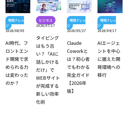
2026/07/17
2026/08/05
2026/05/27
2026/04/17
タイピング
AI時代、フ
Claude
AIエージェ
はもう古
ロントエン
Coworkと
ントを中心
い？「AIに
ド開発で求
は？初心者
に据えた開
話しかける
められる力
でもわかる
発環境への
だけ」で
は変わった
完全ガイド
移行
WEBサイト
のか？
【2026年
が完成する
版】
新しい効率
化術