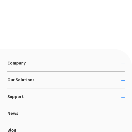
Company
About us
Our Solutions
カルチャー
越境ECコンサルティング
Support
採用情報
Shopee支援
お役立ち資料
News
LaunchCart
セミナー情報
海外展示会出展支援
プレスリリース
Blog