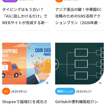
タイピングはもう古い？
アジア進出の鍵！中華圏EC
「AIに話しかけるだけ」で
攻略のためのSNS活用アク
WEBサイトが完成する新し
ションプラン（2026年最新
い効率化術
版）
2025/09/12
2025/01/17
Shopeeで越境ECを成功さ
GitHubの便利機能紹介シ