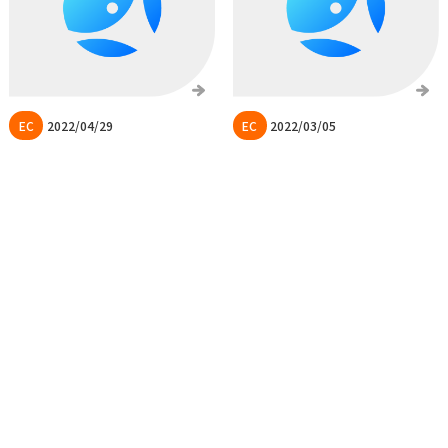
2022/04/29
2022/03/05
Gmailアドレス宛てにメール
【越境ECサイト売り上げ
が送れない時の対処法を解
UP】CVRを上げる施策②
説