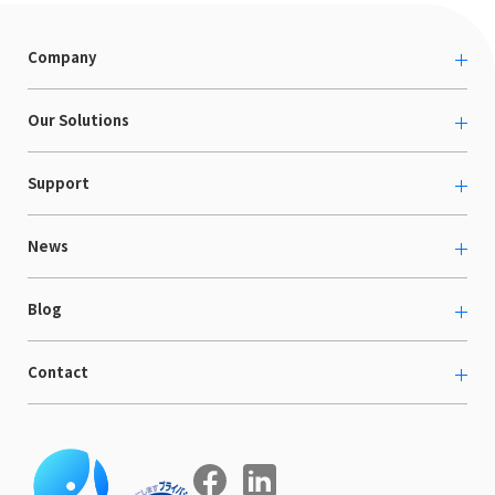
Company
About us
Our Solutions
カルチャー
越境ECコンサルティング
Support
採用情報
Shopee支援
お役立ち資料
News
LaunchCart
セミナー情報
海外展示会出展支援
プレスリリース
Blog
海外向けホームページ制作
イベント
BtoB LCクラウド
ECブログ
Contact
ニュース
Webサイト構築・運用
開発ブログ
お知らせ
マーケティング支援
お問い合わせ
導入インタビュー
COMPE NAVI
イベントレポート