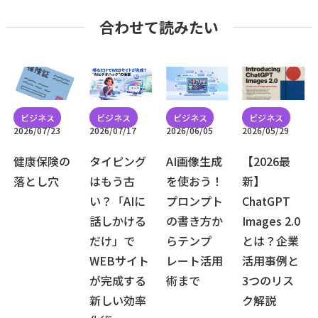
合わせて読みたい
2026/07/23
2026/07/17
2026/06/05
2026/05/29
健康保険の
タイピング
AI画像生成
【2026最
落とし穴
はもう古
を使おう！
新】
い？「AIに
プロンプト
ChatGPT
話しかける
の書き方か
Images 2.0
だけ」で
らテンプ
とは？企業
WEBサイト
レート活用
活用事例と
が完成する
術まで
3つのリス
新しい効率
ク解説