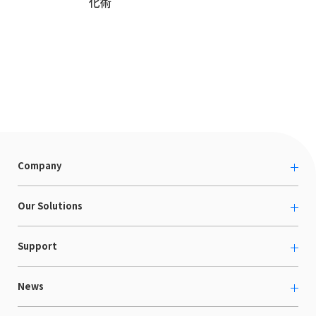
化術
Company
About us
Our Solutions
カルチャー
越境ECコンサルティング
Support
採用情報
Shopee支援
お役立ち資料
News
LaunchCart
セミナー情報
海外展示会出展支援