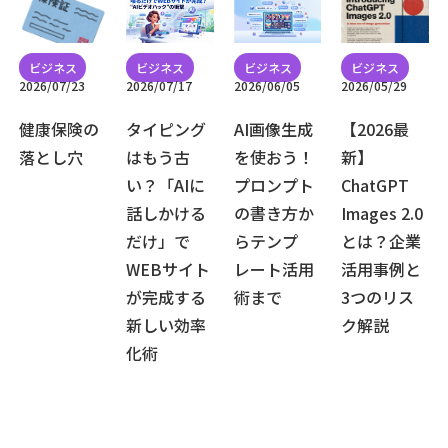
2026/07/23
2026/07/17
2026/06/05
2026/05/29
健康保険の
タイピング
AI画像生成
【2026最
落とし穴
はもう古
を使おう！
新】
い？「AIに
プロンプト
ChatGPT
話しかける
の書き方か
Images 2.0
だけ」で
らテンプ
とは？企業
WEBサイト
レート活用
活用事例と
が完成する
術まで
3つのリス
新しい効率
ク解説
化術