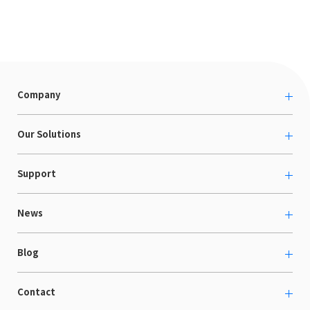
Company
About us
Our Solutions
カルチャー
越境ECコンサルティング
Support
採用情報
Shopee支援
お役立ち資料
News
LaunchCart
セミナー情報
海外展示会出展支援
プレスリリース
Blog
海外向けホームページ制作
イベント
BtoB LCクラウド
ECブログ
Contact
ニュース
Webサイト構築・運用