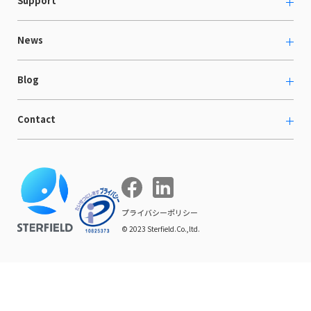
Support
採用情報
Shopee支援
お役立ち資料
News
LaunchCart
セミナー情報
海外展示会出展支援
プレスリリース
Blog
海外向けホームページ制作
イベント
BtoB LCクラウド
ECブログ
Contact
ニュース
Webサイト構築・運用
開発ブログ
お知らせ
マーケティング支援
お問い合わせ
導入インタビュー
COMPE NAVI
イベントレポート
プライバシーポリシー
© 2023 Sterfield.Co.,ltd.