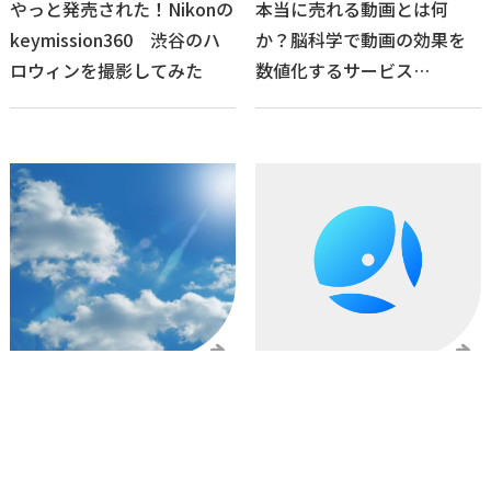
やっと発売された！Nikonの
本当に売れる動画とは何
keymission360 渋谷のハ
か？脳科学で動画の効果を
ロウィンを撮影してみた
数値化するサービス
DONUTs
2016/09/13
2016/09/09
「君の名は。」みたいな映
adobe Auditionから効果音
像が作れるかも!? レンズフ
やBGMがダウンロードでき