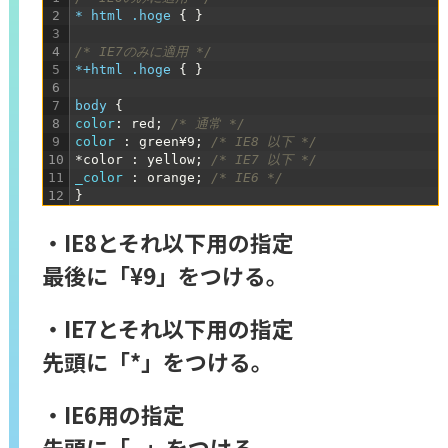
2
* html .hoge 
{
}
3
4
/* IE7のみに適用 */
5
*+html .hoge 
{
}
6
7
body 
{
8
color
:
red
;
/* 通常 */
9
color
:
green¥9
;
/* IE8 以下 */
10
*color
:
yellow
;
/* IE7 以下 */
11
_color
:
orange
;
/* IE6 */
12
}
・IE8とそれ以下用の指定
最後に「¥9」をつける。
・IE7とそれ以下用の指定
先頭に「*」をつける。
・IE6用の指定
先頭に「_」をつける。