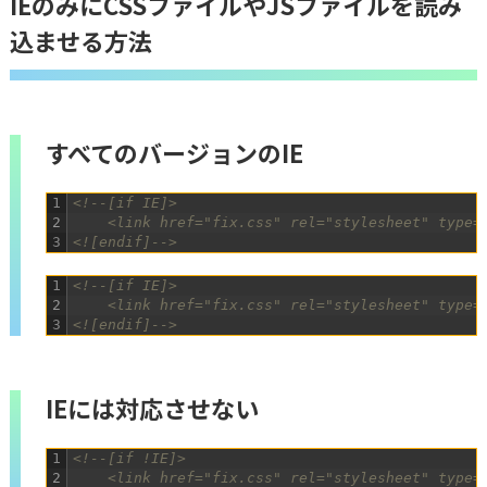
IEのみにCSSファイルやJSファイルを読み
込ませる方法
すべてのバージョンのIE
1
<!--[if IE]>
2
    <link href="fix.css" rel="stylesheet" type=
3
<![endif]-->
1
<!--[if IE]>
2
	<link href="fix.css" rel="stylesheet" type=
3
<![endif]-->
IEには対応させない
1
<!--[if !IE]>
2
	<link href="fix.css" rel="stylesheet" type=