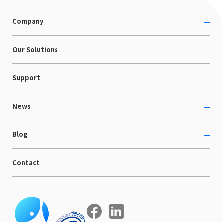
Company
About us
Our Solutions
カルチャー
越境ECコンサルティング
Support
採用情報
Shopee支援
お役立ち資料
News
LaunchCart
セミナー情報
海外展示会出展支援
プレスリリース
Blog
海外向けホームページ制作
イベント
BtoB LCクラウド
ECブログ
Contact
ニュース
Webサイト構築・運用
開発ブログ
お知らせ
マーケティング支援
お問い合わせ
導入インタビュー
COMPE NAVI
イベントレポート