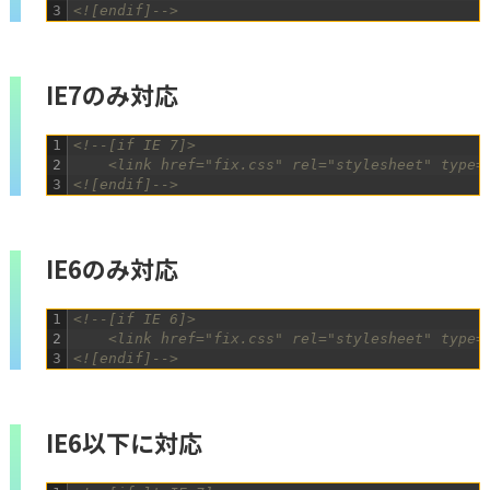
3
<![endif]-->
IE7のみ対応
1
<!--[if IE 7]>
2
	<link href="fix.css" rel="stylesheet" type=
3
<![endif]-->
IE6のみ対応
1
<!--[if IE 6]>
2
	<link href="fix.css" rel="stylesheet" type=
3
<![endif]-->
IE6以下に対応