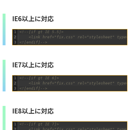
IE6以上に対応
1
<!--[if gt IE 5.5]>
2
	<link href="fix.css" rel="stylesheet" type=
3
<![endif]-->
IE7以上に対応
1
<!--[if gt IE 6]>
2
	<link href="fix.css" rel="stylesheet" type=
3
<![endif]-->
IE8以上に対応
1
<!--[if gt IE 7]>
2
	<link href="fix.css" rel="stylesheet" type=