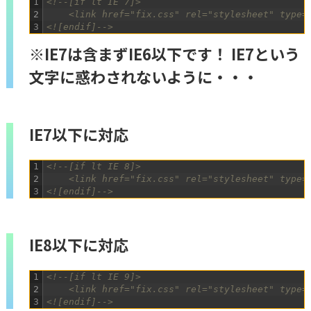
1
<!--[if lt IE 7]>
2
	<link href="fix.css" rel="stylesheet" type=
3
<![endif]-->
※IE7は含まずIE6以下です！ IE7という
文字に惑わされないように・・・
IE7以下に対応
1
<!--[if lt IE 8]>
2
	<link href="fix.css" rel="stylesheet" type=
3
<![endif]-->
IE8以下に対応
1
<!--[if lt IE 9]>
2
	<link href="fix.css" rel="stylesheet" type=
3
<![endif]-->