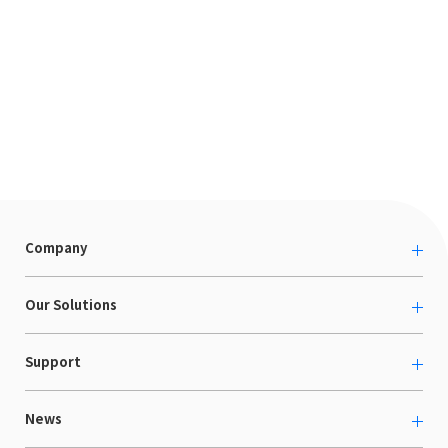
Company
About us
Our Solutions
カルチャー
越境ECコンサルティング
Support
採用情報
Shopee支援
お役立ち資料
News
LaunchCart
セミナー情報