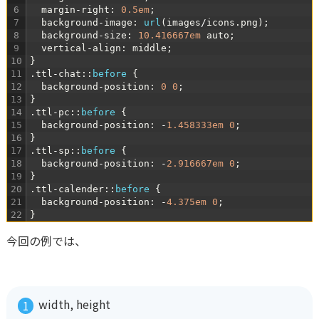
6
margin
-
right
:
0.5em
;
7
background
-
image
:
url
(
images
/
icons
.
png
)
;
8
background
-
size
:
10.416667em
auto
;
9
vertical
-
align
:
middle
;
10
}
11
.
ttl
-
chat
:
:
before
{
12
background
-
position
:
0
0
;
13
}
14
.
ttl
-
pc
:
:
before
{
15
background
-
position
:
-
1.458333em
0
;
16
}
17
.
ttl
-
sp
:
:
before
{
18
background
-
position
:
-
2.916667em
0
;
19
}
20
.
ttl
-
calender
:
:
before
{
21
background
-
position
:
-
4.375em
0
;
22
}
今回の例では、
width, height