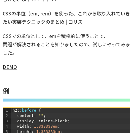
CSSの単位（em, rem）を使った、これから取り入れていき
たい実装テクニックのまとめ | コリス
CSSでの単位として、emを積極的に使うことで、
問題が解決されることを知りましたので、試しにやってみま
した。
DEMO
例
1
h2
:
:
before
{
2
content
:
""
;
3
display
:
inline
-
block
;
4
width
:
1.333333em
;
5
height
:
1.333333em
;