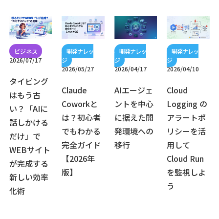
2026/07/17
2026/05/27
2026/04/17
2026/04/10
タイピング
Claude
AIエージェ
Cloud
はもう古
Coworkと
ントを中心
Logging の
い？「AIに
は？初心者
に据えた開
アラートポ
話しかける
でもわかる
発環境への
リシーを活
だけ」で
完全ガイド
移行
用して
WEBサイト
【2026年
Cloud Run
が完成する
版】
を監視しよ
新しい効率
う
化術