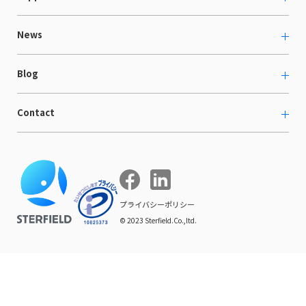
Shopee支援
お役立ち資料
News
LaunchCart
セミナー情報
海外展示会出展支援
プレスリリース
Blog
海外向けホームページ制作
イベント
BtoB LCクラウド
ECブログ
Contact
ニュース
Webサイト構築・運用
開発ブログ
お知らせ
マーケティング支援
お問い合わせ
導入インタビュー
COMPE NAVI
イベントレポート
プライバシーポリシー
© 2023 Sterfield.Co.,ltd.