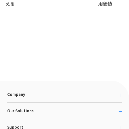
える
用価値
Company
About us
Our Solutions
カルチャー
越境ECコンサルティング
Support
採用情報