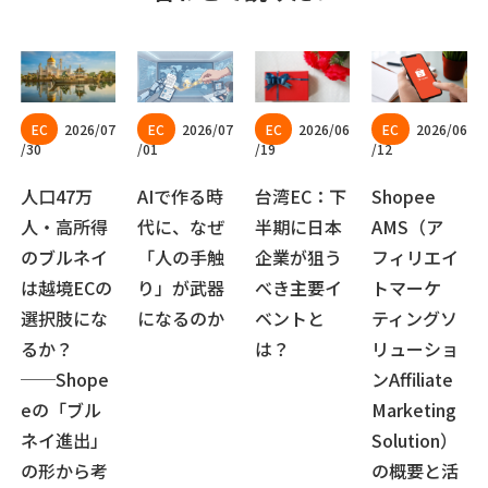
2026/07
2026/07
2026/06
2026/06
/30
/01
/19
/12
人口47万
AIで作る時
台湾EC：下
Shopee
人・高所得
代に、なぜ
半期に日本
AMS（ア
のブルネイ
「人の手触
企業が狙う
フィリエイ
は越境ECの
り」が武器
べき主要イ
トマーケ
選択肢にな
になるのか
ベントと
ティングソ
るか？
は？
リューショ
──Shope
ンAffiliate
eの「ブル
Marketing
ネイ進出」
Solution）
の形から考
の概要と活