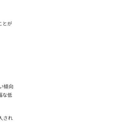
ことが
。
い傾向
幅な低
入され