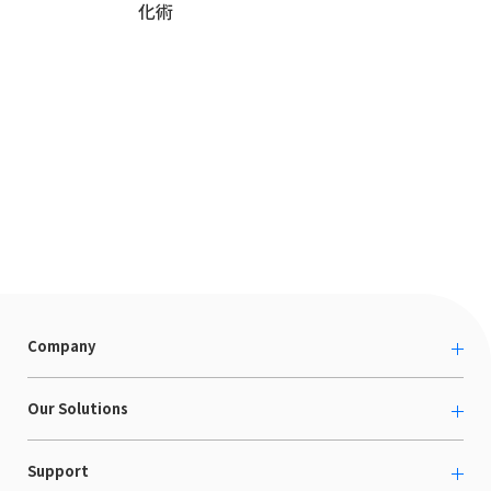
化術
Company
About us
Our Solutions
カルチャー
越境ECコンサルティング
Support
採用情報