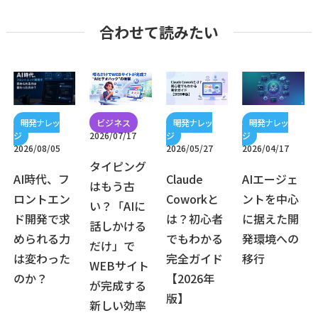
合わせて読みたい
2026/07/17
2026/08/05
2026/05/27
2026/04/17
タイピング
AI時代、フ
Claude
AIエージェ
はもう古
ロントエン
Coworkと
ントを中心
い？「AIに
ド開発で求
は？初心者
に据えた開
話しかける
められる力
でもわかる
発環境への
だけ」で
は変わった
完全ガイド
移行
WEBサイト
のか？
【2026年
が完成する
版】
新しい効率