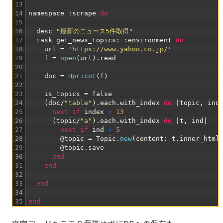
13
14
namespace
:
scrape
do
15
16
desc
"最新のニュース5件取得"
17
task
get_news_topics
:
:
environment
do
18
url
=
'https://www.yahoo.co.jp/'
19
f
=
open
(
url
)
.
read
20
21
doc
=
Hpricot
(
f
)
22
23
is_topics
=
false
24
(
doc
/
"table"
)
.
each
.
with_index
do
|
topic
,
ind
25
next
if
index
<
13
26
(
topic
/
"a"
)
.
each
.
with_index
do
|
t
,
ind
|
27
next
if
ind
>
5
28
@
topic
=
Topic
.
new
(
content
:
t
.
inner_html
29
@
topic
.
save
30
end
31
end
32
33
end
34
35
end