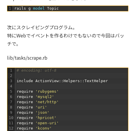
1
rails
g
model 
Topic
次にスクレイピングプログラム。
特にWebでイベントを作るわけでもないので今回はバッ
チで。
lib/tasks/scrape.rb
1
# encoding: utf-8
2
3
include
ActionView
:
:
Helpers
:
:
TextHelper
4
5
require
'rubygems'
6
require
'mysql2'
7
require
'net/http'
8
require
'uri'
9
require
'json'
10
require
'hpricot'
11
require
'open-uri'
12
require
'kconv'