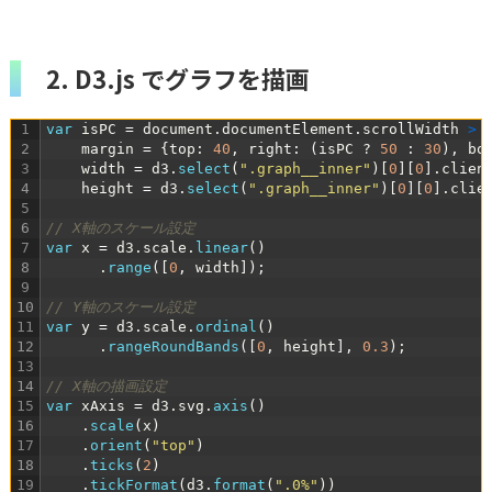
2. D3.js でグラフを描画
1
var
isPC
=
document
.
documentElement
.
scrollWidth
>
2
margin
=
{
top
:
40
,
right
:
(
isPC
?
50
:
30
)
,
bo
3
width
=
d3
.
select
(
".graph__inner"
)
[
0
]
[
0
]
.
clien
4
height
=
d3
.
select
(
".graph__inner"
)
[
0
]
[
0
]
.
clie
5
6
// X軸のスケール設定
7
var
x
=
d3
.
scale
.
linear
(
)
8
.
range
(
[
0
,
width
]
)
;
9
10
// Y軸のスケール設定
11
var
y
=
d3
.
scale
.
ordinal
(
)
12
.
rangeRoundBands
(
[
0
,
height
]
,
0.3
)
;
13
14
// X軸の描画設定
15
var
xAxis
=
d3
.
svg
.
axis
(
)
16
.
scale
(
x
)
17
.
orient
(
"top"
)
18
.
ticks
(
2
)
19
.
tickFormat
(
d3
.
format
(
".0%"
)
)