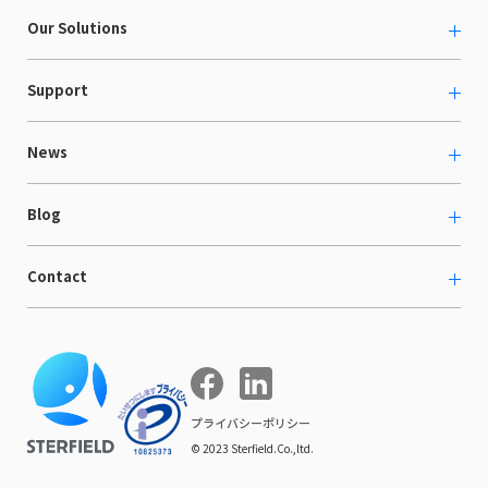
About us
Our Solutions
カルチャー
越境ECコンサルティング
Support
採用情報
Shopee支援
お役立ち資料
News
LaunchCart
セミナー情報
海外展示会出展支援
プレスリリース
Blog
海外向けホームページ制作
イベント
BtoB LCクラウド
ECブログ
Contact
ニュース
Webサイト構築・運用
開発ブログ
お知らせ
マーケティング支援
お問い合わせ
導入インタビュー
COMPE NAVI
イベントレポート
プライバシーポリシー
© 2023 Sterfield.Co.,ltd.