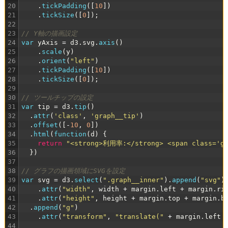
20
.
tickPadding
(
[
10
]
)
21
.
tickSize
(
[
0
]
)
;
22
23
// Y軸の描画設定
24
var
yAxis
=
d3
.
svg
.
axis
(
)
25
.
scale
(
y
)
26
.
orient
(
"left"
)
27
.
tickPadding
(
[
10
]
)
28
.
tickSize
(
[
0
]
)
;
29
30
// ツールチップの設定
31
var
tip
=
d3
.
tip
(
)
32
.
attr
(
'class'
,
'graph__tip'
)
33
.
offset
(
[
-
10
,
0
]
)
34
.
html
(
function
(
d
)
{
35
return
"<strong>利用率:</strong> <span class='gr
36
}
)
37
38
// グラフの描画領域にSVGを設定
39
var
svg
=
d3
.
select
(
".graph__inner"
)
.
append
(
"svg"
)
40
.
attr
(
"width"
,
width
+
margin
.
left
+
margin
.
ri
41
.
attr
(
"height"
,
height
+
margin
.
top
+
margin
.
b
42
.
append
(
"g"
)
43
.
attr
(
"transform"
,
"translate("
+
margin
.
left
44