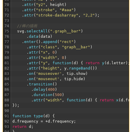
70
.
attr
(
"y2"
,
height
)
71
.
attr
(
"stroke"
,
"#aaa"
)
72
.
attr
(
"stroke-dasharray"
,
"2,2"
)
;
73
74
//棒の描画
75
svg
.
selectAll
(
".graph__bar"
)
76
.
data
(
data
)
77
.
enter
(
)
.
append
(
"rect"
)
78
.
attr
(
"class"
,
"graph__bar"
)
79
.
attr
(
"x"
,
0
)
80
.
attr
(
"width"
,
0
)
81
.
attr
(
"y"
,
function
(
d
)
{
return
y
(
d
.
letter
)
;
82
.
attr
(
"height"
,
y
.
rangeBand
(
)
)
83
.
on
(
'mouseover'
,
tip
.
show
)
84
.
on
(
'mouseout'
,
tip
.
hide
)
85
.
transition
(
)
86
.
delay
(
400
)
87
.
duration
(
500
)
88
.
attr
(
"width"
,
function
(
d
)
{
return
x
(
d
.
fr
89
}
)
;
90
91
function
type
(
d
)
{
92
d
.
frequency
=
+
d
.
frequency
;
93
return
d
;
94
}