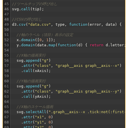
45
//ツールチップの呼び出し
46
svg
.
call
(
tip
)
;
47
48
//CSVの呼び出し
49
d3
.
csv
(
"data.csv"
,
type
,
function
(
error
,
data
)
{
50
51
//軸のラベル（項目）表示の設定
52
x
.
domain
(
[
0
,
1
]
)
;
53
y
.
domain
(
data
.
map
(
function
(
d
)
{
return
d
.
letter
;
54
55
//X軸の描画実行
56
svg
.
append
(
"g"
)
57
.
attr
(
"class"
,
"graph__axis graph__axis--x"
)
58
.
call
(
xAxis
)
;
59
60
//Y軸の描画実行
61
svg
.
append
(
"g"
)
62
.
attr
(
"class"
,
"graph__axis graph__axis--y"
)
63
.
call
(
yAxis
)
;
64
65
//X軸のスケール描画
66
svg
.
selectAll
(
".graph__axis--x .tick:not(:first-
67
.
attr
(
"x1"
,
0
)
68
.
attr
(
"y1"
,
0
)
69
.
attr
(
"x2"
,
0
)