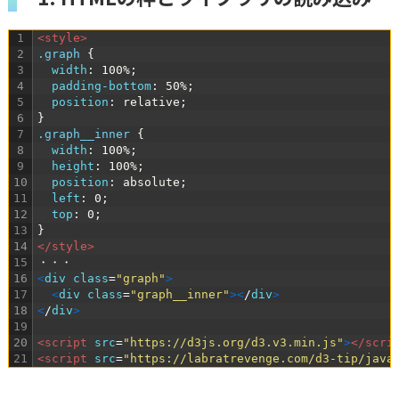
1
<style>
2
.graph 
{
3
width
:
100%
;
4
padding-bottom
:
50%
;
5
position
:
relative
;
6
}
7
.graph__inner 
{
8
width
:
100%
;
9
height
:
100%
;
10
position
:
absolute
;
11
left
:
0
;
12
top
:
0
;
13
}
14
</style>
15
・・・
16
<
div 
class
=
"graph"
>
17
<
div 
class
=
"graph__inner"
>
<
/
div
>
18
<
/
div
>
19
20
<script 
src
=
"https://d3js.org/d3.v3.min.js"
>
</scri
21
<script 
src
=
"https://labratrevenge.com/d3-tip/java