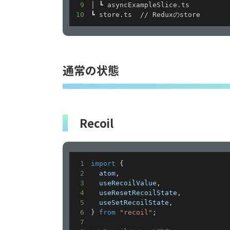
9
10
┗ store.ts  // Reduxのstore
通常の状態
Recoil
1
import
{
2
  atom
,
3
  useRecoilValue
,
4
  useResetRecoilState
,
5
  useSetRecoilState
,
6
}
from
"recoil"
;
7