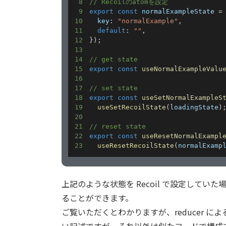
8
// Recoilのatomを設定
9
export
const
 normalExampleState 
=
10
  key
:
"normalExample"
,
11
default
:
""
,
12
}
)
;
13
14
// get state
15
export
const
useNormalExampleValu
16
17
// set state
18
export
const
useSetNormalExampleS
19
useSetRecoilState
(
loadingState
)
20
21
// reset state
22
export
const
useResetNormalExampl
23
useResetRecoilState
(
normalExamp
上記のような状態を Recoil で設定していた場合、
ることができます。
ご覧いただくとわかりますが、reducer による act