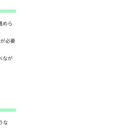
が進めら
行が必要
比べなが
ような