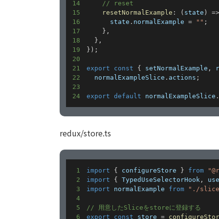
14
// reset
15
resetNormalExample
:
(
state
)
=
16
      state
.
normalExample 
=
""
;
17
}
,
18
}
,
19
}
)
;
20
21
export
const
{
 setNormalExample
,
 
22
  normalExampleSlice
.
actions
;
23
24
export
default
 normalExampleSlice
redux/store.ts
1
import
{
 configureStore 
}
from
"@
2
import
{
 TypedUseSelectorHook
,
 us
3
import
 normalExample 
from
"./slic
4
5
// 用意したSliceをstoreに登録する
6
export
const
 store 
=
configureSto