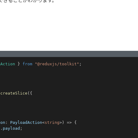
できることがわかります。
dAction
}
from
"@reduxjs/toolkit"
;
createSlice
(
{
ion
:
 PayloadAction
<
string
>
)
=>
{
n
.
payload
;