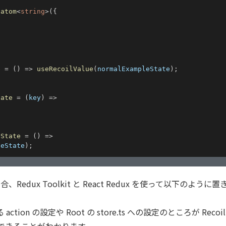
atom
<
string
>
(
{
e
=
(
)
=>
useRecoilValue
(
normalExampleState
)
;
tate
=
(
key
)
=>
;
eState
=
(
)
=>
leState
)
;
Redux Toolkit と React Redux を使って以下のように
ion の設定や Root の store.ts への設定のところが Recoi