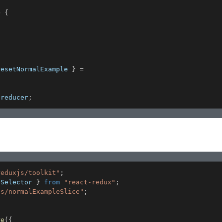
>
{
resetNormalExample 
}
=
.
reducer
;
reduxjs/toolkit"
;
eSelector 
}
from
"react-redux"
;
es/normalExampleSlice"
;
re
(
{