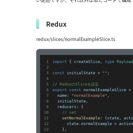
い記述ですが、それ以外は似たコードで構成
Redux
redux/slices/normalExampleSlice.ts
1
import
{
 createSlice
,
type
Payloa
2
3
const
 initialState 
=
""
;
4
5
// ReduxのSliceを設定
6
export
const
 normalExampleSlice 
=
7
  name
:
"normalExample"
,
8
  initialState
,
9
  reducers
:
{
10
// set
11
setNormalExample
:
(
state
,
 act
12
      state
.
normalExample 
=
 actio
13
}
,