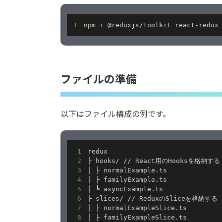
1
npm
 i @reduxjs/toolkit react-redux
ファイルの準備
以下はファイル構成の例です。
1
2
3
4
5
6
7
8