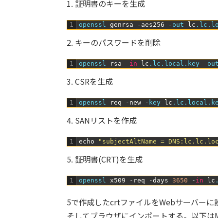
1. 証明書のキーを生成
1
openssl 
genrsa
-
aes256
-
out 
lc
.lc
.l
2. キーのパスワードを削除
1
openssl 
rsa
-
in
lc
.lc
.local
.key
-
ou
3. CSRを生成
1
openssl 
req
-
new
-
key 
lc
.lc
.local
.k
4. SANリストを作成
1
echo
"subjectAltName = DNS:lc.lc.lo
5. 証明書(CRT)を生成
1
openssl 
x509
-
req
-
days
3650
-
in
lc
5で作成したcrtファイルをWebサーバーに
そしてブラウザにインポートする。以下はM