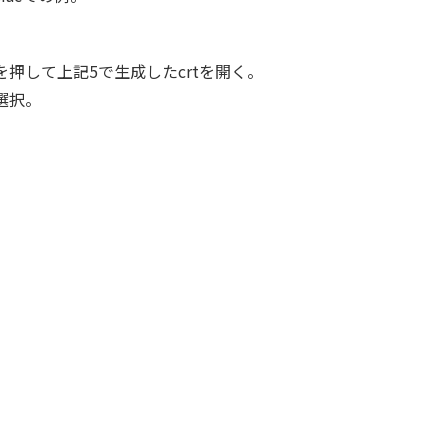
押して上記5で生成したcrtを開く。
選択。