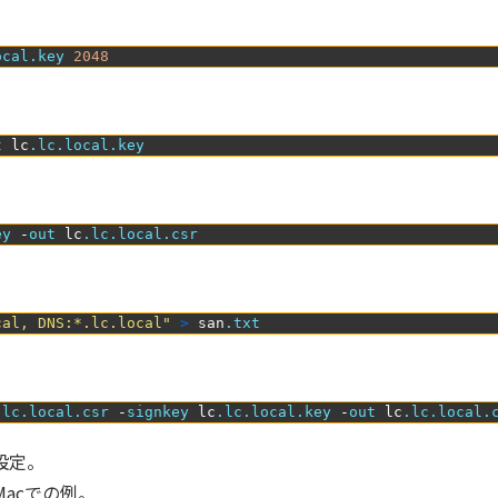
ocal
.key
2048
t 
lc
.lc
.local
.key
ey
-
out 
lc
.lc
.local
.csr
cal, DNS:*.lc.local"
>
san
.txt
.lc
.local
.csr
-
signkey 
lc
.lc
.local
.key
-
out 
lc
.lc
.local
.
設定。
acでの例。