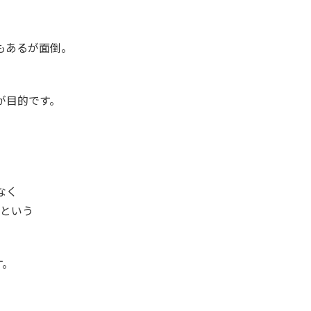
もあるが面倒。
が目的です。
はなく
e)という
。
す。