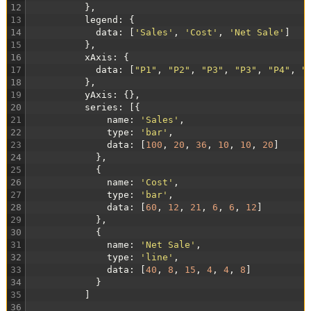
12
}
,
13
legend
:
{
14
data
:
[
'Sales'
,
'Cost'
,
'Net Sale'
]
15
}
,
16
xAxis
:
{
17
data
:
[
"P1"
,
"P2"
,
"P3"
,
"P3"
,
"P4"
,
"
18
}
,
19
yAxis
:
{
}
,
20
series
:
[
{
21
name
:
'Sales'
,
22
type
:
'bar'
,
23
data
:
[
100
,
20
,
36
,
10
,
10
,
20
]
24
}
,
25
{
26
name
:
'Cost'
,
27
type
:
'bar'
,
28
data
:
[
60
,
12
,
21
,
6
,
6
,
12
]
29
}
,
30
{
31
name
:
'Net Sale'
,
32
type
:
'line'
,
33
data
:
[
40
,
8
,
15
,
4
,
4
,
8
]
34
}
35
]
36