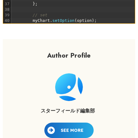
37
}
;
38
39
// set
40
myChart
.
setOption
(
option
)
;
Author Profile
スターフィールド編集部
SEE MORE