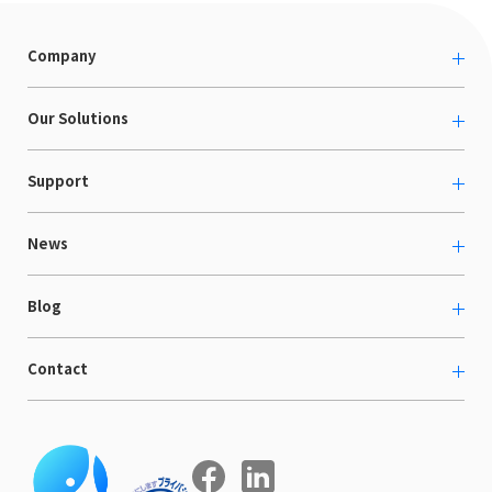
Company
About us
Our Solutions
カルチャー
越境ECコンサルティング
Support
採用情報
Shopee支援
お役立ち資料
News
LaunchCart
セミナー情報
海外展示会出展支援
プレスリリース
Blog
海外向けホームページ制作
イベント
BtoB LCクラウド
ECブログ
Contact
ニュース
Webサイト構築・運用
開発ブログ
お知らせ
マーケティング支援
お問い合わせ
導入インタビュー
COMPE NAVI
イベントレポート