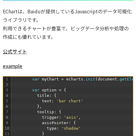
EChartは、Baiduが提供しているJavascriptのデータ可視化
ライブラリです。
利用できるチャートが豊富で、ビッグデータ分析や処理の
作成にも優れています。
公式サイト
example
1
var
myChart
=
echarts
.
init
(
document
.
getEle
2
3
var
option
=
{
4
title
:
{
5
text
:
'bar chart'
6
}
,
7
tooltip
:
{
8
trigger
:
'axis'
,
9
axisPointer
:
{
10
type
:
'shadow'
11
}