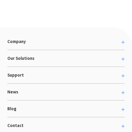
Company
About us
Our Solutions
カルチャー
越境ECコンサルティング
Support
採用情報
Shopee支援
お役立ち資料
News
LaunchCart
セミナー情報
海外展示会出展支援
プレスリリース
Blog
海外向けホームページ制作
イベント
BtoB LCクラウド
ECブログ
Contact
ニュース
Webサイト構築・運用