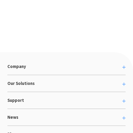
Company
About us
Our Solutions
カルチャー
越境ECコンサルティング
Support
採用情報
Shopee支援
お役立ち資料
News
LaunchCart
セミナー情報
海外展示会出展支援