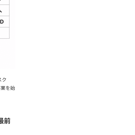
スク
事業を始
最前