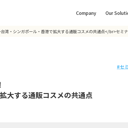
Company
Our Soluti
r>台湾・シンガポール・香港で拡大する通販コスメの共通点</br>セミ
セ
線
拡大する通販コスメの共通点