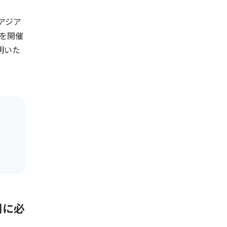
アジア
を開催
明いた
開に必