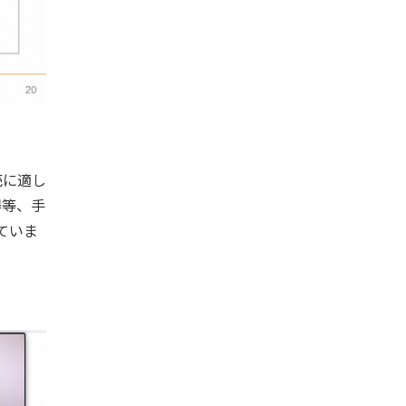
売に適し
得等、手
ていま