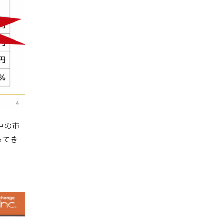
中の市
ってき