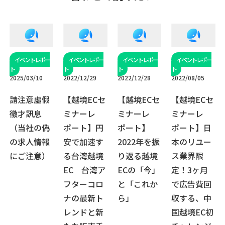
2025/03/10
2022/12/29
2022/12/28
2022/08/05
請注意虛假
【越境ECセ
【越境ECセ
【越境ECセ
徵才訊息
ミナーレ
ミナーレ
ミナーレ
（当社の偽
ポート】円
ポート】
ポート】日
の求人情報
安で加速す
2022年を振
本のリユー
にご注意）
る台湾越境
り返る越境
ス業界限
EC 台湾ア
ECの「今」
定！3ヶ月
フターコロ
と「これか
で広告費回
ナの最新ト
ら」
収する、中
レンドと新
国越境EC初