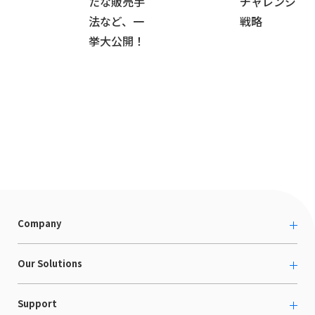
たな販売手
チャレンジ
法など、一
戦略
挙大公開！
Company
About us
Our Solutions
カルチャー
越境ECコンサルティング
Support
採用情報