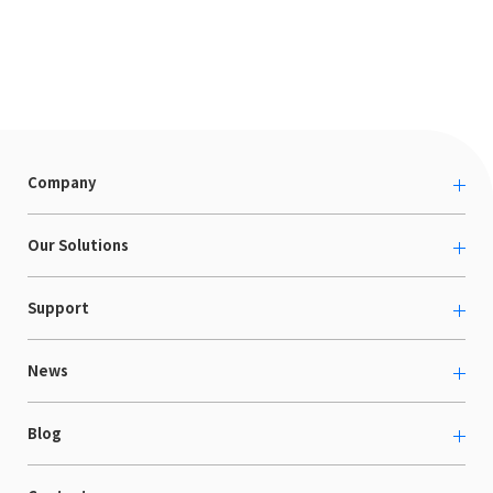
Company
About us
Our Solutions
カルチャー
越境ECコンサルティング
Support
採用情報
Shopee支援
お役立ち資料
News
LaunchCart
セミナー情報
海外展示会出展支援
プレスリリース
Blog
海外向けホームページ制作
イベント
BtoB LCクラウド