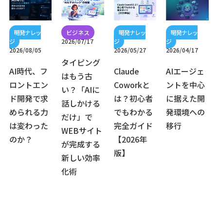
2026/07/17
2026/08/05
2026/05/27
2026/04/17
タイピング
AI時代、フ
Claude
AIエージェ
はもう古
ロントエン
Coworkと
ントを中心
い？「AIに
ド開発で求
は？初心者
に据えた開
話しかける
められる力
でもわかる
発環境への
だけ」で
は変わった
完全ガイド
移行
WEBサイト
のか？
【2026年
が完成する
版】
新しい効率
化術