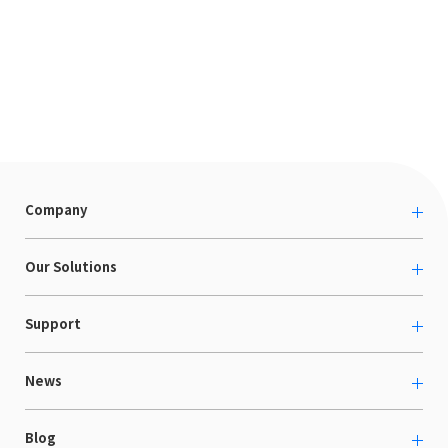
Company
About us
Our Solutions
カルチャー
越境ECコンサルティング
Support
採用情報
Shopee支援
お役立ち資料
News
LaunchCart
セミナー情報
海外展示会出展支援
プレスリリース
Blog