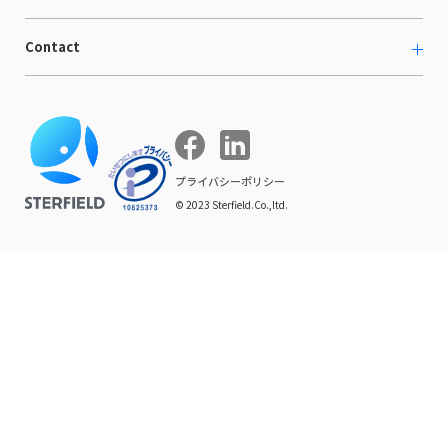
海外向けホームページ制作
イベント
BtoB LCクラウド
ECブログ
Contact
ニュース
Webサイト構築・運用
開発ブログ
お知らせ
マーケティング支援
お問い合わせ
導入インタビュー
COMPE NAVI
イベントレポート
プライバシーポリシー
© 2023 Sterfield.Co.,ltd.