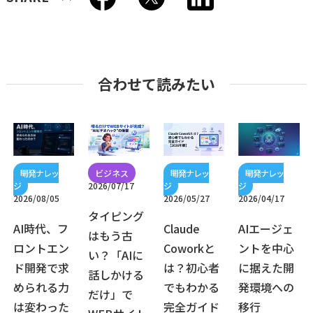
合わせて読みたい
2026/07/17
2026/08/05
2026/05/27
2026/04/17
タイピング
AI時代、フ
Claude
AIエージェ
はもう古
ロントエン
Coworkと
ントを中心
い？「AIに
ド開発で求
は？初心者
に据えた開
話しかける
められる力
でもわかる
発環境への
だけ」で
は変わった
完全ガイド
移行