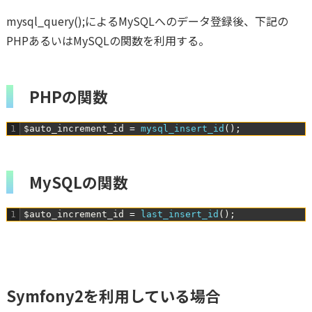
mysql_query();によるMySQLへのデータ登録後、下記の
PHPあるいはMySQLの関数を利用する。
PHPの関数
1
$auto_increment_id
=
mysql_insert_id
(
)
;
MySQLの関数
1
$auto_increment_id
=
last_insert_id
(
)
;
Symfony2を利用している場合