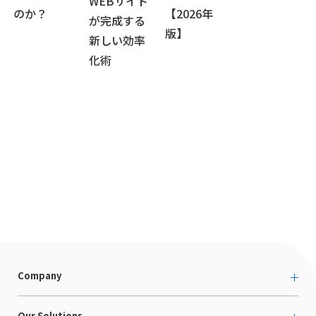
WEBサイト
のか？
【2026年
が完成する
版】
新しい効率
化術
Company
About us
Our Solutions