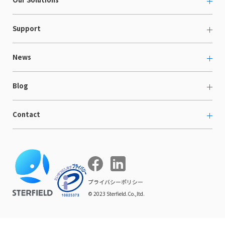
カルチャー
越境ECコンサルティング
Support
採用情報
Shopee支援
お役立ち資料
News
LaunchCart
セミナー情報
海外展示会出展支援
プレスリリース
Blog
海外向けホームページ制作
イベント
BtoB LCクラウド
ECブログ
Contact
ニュース
Webサイト構築・運用
開発ブログ
お知らせ
マーケティング支援
お問い合わせ
導入インタビュー
COMPE NAVI
イベントレポート
プライバシーポリシー
© 2023 Sterfield.Co.,ltd.