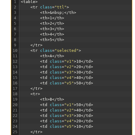
1
<table>
2
<tr 
class
=
"ttl"
>
3
<th>
&nbsp;
</th>
4
<th>
1
</th>
5
<th>
2
</th>
6
<th>
3
</th>
7
<th>
4
</th>
8
<th>
5
</th>
9
</tr>
10
<tr 
class
=
"selected"
>
11
<th>
A
</th>
12
<td 
class
=
"v1"
>
10
</td>
13
<td 
class
=
"v2"
>
20
</td>
14
<td 
class
=
"v3"
>
30
</td>
15
<td 
class
=
"v4"
>
40
</td>
16
<td 
class
=
"v5"
>
50
</td>
17
</tr>
18
<tr>
19
<th>
B
</th>
20
<td 
class
=
"v1"
>
50
</td>
21
<td 
class
=
"v2"
>
40
</td>
22
<td 
class
=
"v3"
>
30
</td>
23
<td 
class
=
"v4"
>
20
</td>
24
<td 
class
=
"v5"
>
10
</td>
25
</tr>