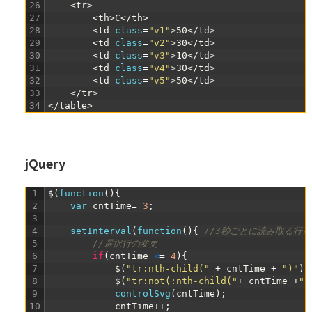
26
<tr>
27
<th>
C
</th>
28
<td 
class
=
"v1"
>
50
</td>
29
<td 
class
=
"v2"
>
30
</td>
30
<td 
class
=
"v3"
>
10
</td>
31
<td 
class
=
"v4"
>
30
</td>
32
<td 
class
=
"v5"
>
50
</td>
33
</tr>
34
</table>
jQuery
1
$
(
function
(
)
{
2
var
cntTime
=
3
;
3
4
setInterval
(
function
(
)
{
//3秒ごとに読み取る行
5
//選択行の変更
6
if
(
cntTime
<
=
4
)
{
7
$
(
"tr:nth-child("
+
cntTime
+
")"
)
.
8
$
(
"tr:not(:nth-child("
+
cntTime
+
")
9
controlSvg
(
cntTime
)
;
10
cntTime
++
;