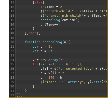
11
}
else
{
12
cntTime
=
2
;
13
$
(
"tr:nth-child("
+
cntTime
+
")"
)
.
14
$
(
"tr:not(:nth-child("
+
cntTime
+
")
15
controlSvg
(
cntTime
)
;
16
cntTime
++
;
17
}
18
}
,
3000
)
;
19
20
function
controlSvg
(
n
)
{
21
var
y
=
0
;
22
var
h
=
0
;
23
24
v
=
new
Array
(
7
)
;
25
for
(
var
i
=
1
;
i
<
6
;
i
++
)
{
26
v
[
i
]
=
$
(
"tr.selected td.v"
+
i
)
.
te
27
h
=
v
[
i
]
*
2
28
y
=
240
-
h
;
29
$
(
"#bar"
+
i
)
.
attr
(
"y"
,
y
)
.
attr
(
"he
30
}
31
}
32
}
)
;