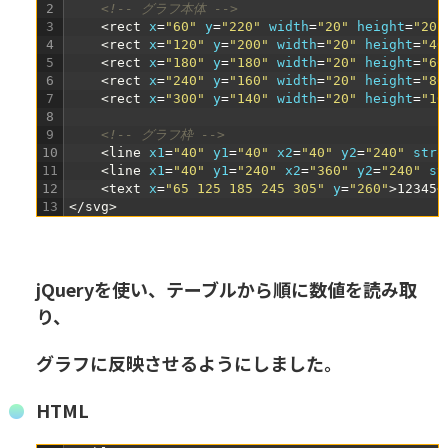
2
<!-- グラフ本体 -->
3
<rect 
x
=
"60"
y
=
"220"
width
=
"20"
height
=
"20"
4
<rect 
x
=
"120"
y
=
"200"
width
=
"20"
height
=
"40
5
<rect 
x
=
"180"
y
=
"180"
width
=
"20"
height
=
"60
6
<rect 
x
=
"240"
y
=
"160"
width
=
"20"
height
=
"80
7
<rect 
x
=
"300"
y
=
"140"
width
=
"20"
height
=
"10
8
9
<!-- グラフ枠 -->
10
<line 
x1
=
"40"
y1
=
"40"
x2
=
"40"
y2
=
"240"
stro
11
<line 
x1
=
"40"
y1
=
"240"
x2
=
"360"
y2
=
"240"
st
12
<text 
x
=
"65 125 185 245 305"
y
=
"260"
>
12345
<
13
</svg>
jQueryを使い、テーブルから順に数値を読み取
り、
グラフに反映させるようにしました。
HTML