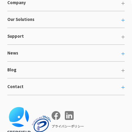
Company
About us
Our Solutions
カルチャー
越境ECコンサルティング
Support
採用情報
Shopee支援
お役立ち資料
News
LaunchCart
セミナー情報
海外展示会出展支援
プレスリリース
Blog
海外向けホームページ制作
イベント
BtoB LCクラウド
ECブログ
Contact
ニュース
Webサイト構築・運用
開発ブログ
お知らせ
マーケティング支援
お問い合わせ
導入インタビュー
COMPE NAVI
イベントレポート
プライバシーポリシー