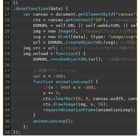
15
}
)
16
.
done
(
function
(
data
)
{
17
var
canvas
=
document
.
getElementById
(
"canvas"
)
18
ctx
=
canvas
.
getContext
(
"2d"
)
,
//canvasの
19
DOMURL
=
self
.
URL
|
|
self
.
webkitURL
|
|
sel
20
img
=
new
Image
(
)
,
//Imageオブジェクトの呼び出
21
svg
=
new
Blob
(
[
data
]
,
{
type
:
"image/svg+x
22
url
=
DOMURL
.
createObjectURL
(
svg
)
;
//画像の
23
img
.
src
=
url
;
//Imageオブジェクトのsrcに画像のFi
24
img
.
onload
=
function
(
)
{
25
DOMURL
.
revokeObjectURL
(
url
)
;
//画像のFileオ
26
27
//画像のアニメーション
28
var
x
=
-
300
;
29
function
animationLoop
(
)
{
30
if
(
x
>
960
)
x
=
-
300
;
31
x
+=
5
;
32
ctx
.
clearRect
(
0
,
0
,
canvas
.
width
,
canv
33
ctx
.
drawImage
(
img
,
x
,
50
)
;
34
requestAnimationFrame
(
animationLoop
)
;
35
}
36
animationLoop
(
)
;
37
}
;
38
}
)
;