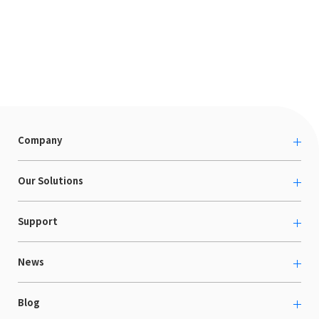
Company
About us
Our Solutions
カルチャー
越境ECコンサルティング
Support
採用情報
Shopee支援
お役立ち資料
News
LaunchCart
セミナー情報
海外展示会出展支援
プレスリリース
Blog
海外向けホームページ制作