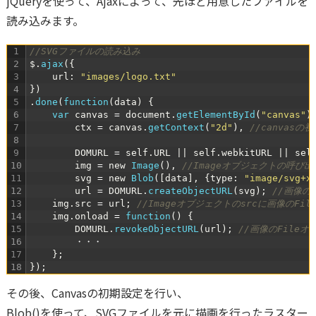
jQueryを使って、Ajaxによって、先ほど用意したファイルを
読み込みます。
1
//SVGファイルの読み込み
2
$
.
ajax
(
{
3
url
:
"images/logo.txt"
4
}
)
5
.
done
(
function
(
data
)
{
6
var
canvas
=
document
.
getElementById
(
"canvas"
)
7
ctx
=
canvas
.
getContext
(
"2d"
)
,
//canvasの
8
9
DOMURL
=
self
.
URL
|
|
self
.
webkitURL
|
|
sel
10
img
=
new
Image
(
)
,
//Imageオブジェクトの呼び出
11
svg
=
new
Blob
(
[
data
]
,
{
type
:
"image/svg+x
12
url
=
DOMURL
.
createObjectURL
(
svg
)
;
//画像の
13
img
.
src
=
url
;
//Imageオブジェクトのsrcに画像のFi
14
img
.
onload
=
function
(
)
{
15
DOMURL
.
revokeObjectURL
(
url
)
;
//画像のFileオ
16
・・・
17
}
;
18
}
)
;
その後、Canvasの初期設定を行い、
Blob()を使って、SVGファイルを元に描画を行ったラスター