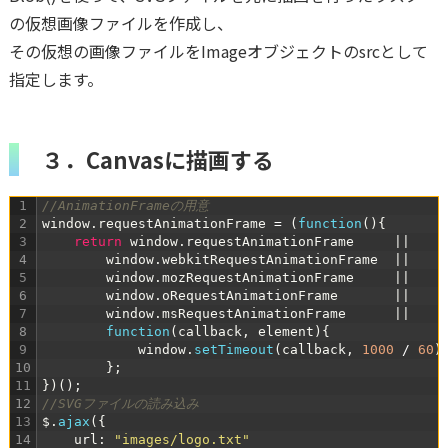
の仮想画像ファイルを作成し、
その仮想の画像ファイルをImageオブジェクトのsrcとして
指定します。
３．Canvasに描画する
1
//AnimationFrameの用意
2
window
.
requestAnimationFrame
=
(
function
(
)
{
3
return
window
.
requestAnimationFrame
|
|
4
window
.
webkitRequestAnimationFrame
|
|
5
window
.
mozRequestAnimationFrame
|
|
6
window
.
oRequestAnimationFrame
|
|
7
window
.
msRequestAnimationFrame
|
|
8
function
(
callback
,
element
)
{
9
window
.
setTimeout
(
callback
,
1000
/
60
)
10
}
;
11
}
)
(
)
;
12
//SVGファイルの読み込み
13
$
.
ajax
(
{
14
url
:
"images/logo.txt"