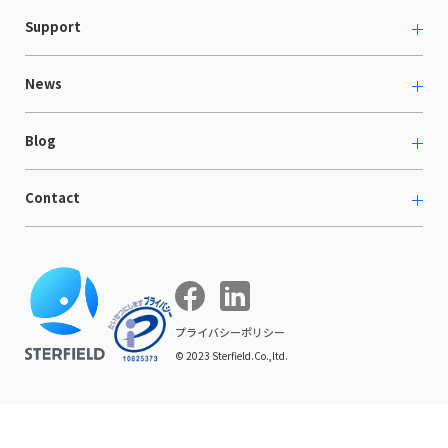
越境ECコンサルティング
Support
採用情報
Shopee支援
お役立ち資料
News
LaunchCart
セミナー情報
海外展示会出展支援
プレスリリース
Blog
海外向けホームページ制作
イベント
BtoB LCクラウド
ECブログ
Contact
ニュース
Webサイト構築・運用
開発ブログ
お知らせ
マーケティング支援
お問い合わせ
導入インタビュー
COMPE NAVI
イベントレポート
プライバシーポリシー
© 2023 Sterfield.Co.,ltd.