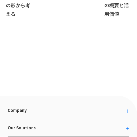
の形から考
の概要と活
える
用価値
Company
About us
Our Solutions
カルチャー