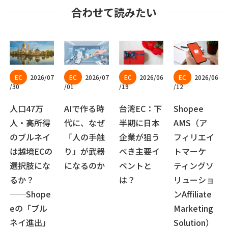
合わせて読みたい
2026/07
2026/07
2026/06
2026/06
/30
/01
/19
/12
人口47万
AIで作る時
台湾EC：下
Shopee
人・高所得
代に、なぜ
半期に日本
AMS（ア
のブルネイ
「人の手触
企業が狙う
フィリエイ
は越境ECの
り」が武器
べき主要イ
トマーケ
選択肢にな
になるのか
ベントと
ティングソ
るか？
は？
リューショ
──Shope
ンAffiliate
eの「ブル
Marketing
ネイ進出」
Solution）