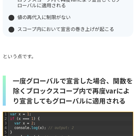
ローバルに適用される
値の再代入に制限がない
スコープ内において宣言の巻き上げが起こる
という点です。
一度グローバルで宣言した場合、関数を
除くブロックスコープ内で再度varによ
り宣言してもグローバルに適用される
1
var
x
=
1
;
2
if
(
x
===
1
)
{
3
var
x
=
2
;
4
console
.
log
(
x
)
;
// output: 2
5
}