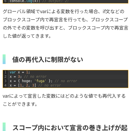
6
console
.
log
(
x
)
;
// output: 2;
グローバル領域でvarによる変数を行った場合、if文などの
ブロックスコープ内で再宣言を行っても、ブロックスコープ
の外でその変数を呼び出すと、ブロックスコープ内で再宣言
した値が返ってきます。
値の再代入に制限がない
1
var
x
=
1
;
2
x
=
3
;
// no error
3
x
=
{
hoge
:
'fuga'
}
;
// no error
4
x
=
[
1
,
2
,
3
]
// no error
varによって宣言した変数にはどのような値でも再代入する
ことができます。
スコープ内において宣言の巻き上げが起