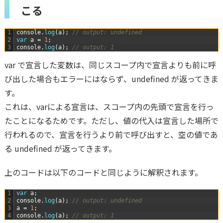
こる
1
console
.
log
(
a
)
;
// output: undefined
2
var
a
=
1
;
3
console
.
log
(
a
)
;
// output: 1
var で宣言した変数は、同じスコープ内で宣言よりも前に呼
び出した場合もエラーにはならず、undefined が返ってきま
す。
これは、varによる宣言は、スコープ内の先頭で宣言を行っ
たことになるためです。ただし、値の代入は宣言した場所で
行われるので、宣言を行うより前で呼び出すと、空の値であ
る undefined が返ってきます。
上のコードは以下のコードと同じように解釈されます。
1
var
a
;
2
console
.
log
(
a
)
;
// output: undefined
3
a
=
1
;
4
console
.
log
(
a
)
;
// output: 1