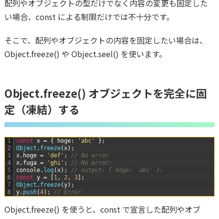
配列やオブジェクトの型だけでなく内容の変更も固定した
い場合、const による制限だけでは不十分です。
そこで、配列やオブジェクトの内容を固定したい場合は、
Object.freeze() や Object.seel() を使います。
Object.freeze() オブジェクトを完全に固
定（凍結）する
1
const
x
=
{
hoge
:
'abc'
}
;
2
Object
.
freeze
(
x
)
;
3
x
.
hoge
=
'def'
;
// No error
4
x
.
fuga
=
'ghi'
;
// No error;
5
console
.
log
(
x
)
;
// output: { hoge: 'abc' };
6
const
y
=
[
1
,
2
,
3
]
;
7
Object
.
freeze
(
y
)
;
8
y
.
push
(
4
)
;
// Error
Object.freeze() を使うと、const で宣言した配列やオブ