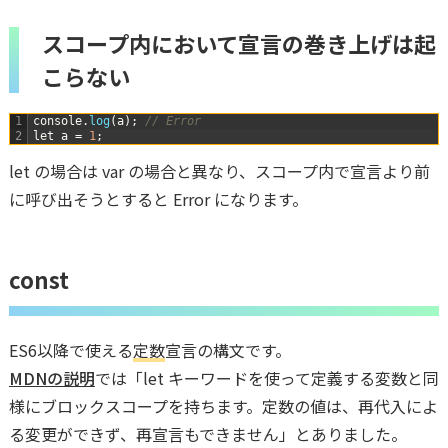
スコープ内において宣言の巻き上げは起
こらない
1
console
.
log
(
a
)
;
// Error
2
let
a
=
1
;
let の場合は var の場合と異なり、スコープ内で宣言より前
に呼び出そうとすると Error になります。
const
ES6以降で使える
定数
宣言の構文です。
MDNの説明
では「let キーワードを使って定義する変数と同
様にブロックスコープを持ちます。定数の値は、再代入によ
る変更ができず、再宣言もできません」とありました。