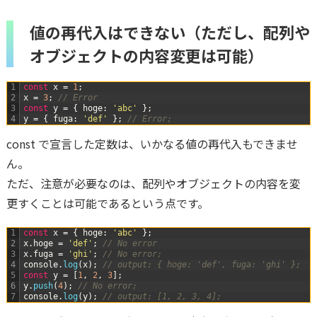
値の再代入はできない（ただし、配列や
オブジェクトの内容変更は可能）
1
const
x
=
1
;
2
x
=
3
;
// Error
3
const
y
=
{
hoge
:
'abc'
}
;
4
y
=
{
fuga
:
'def'
}
;
// Error;
const で宣言した定数は、いかなる値の再代入もできませ
ん。
ただ、注意が必要なのは、配列やオブジェクトの内容を変
更すくことは可能であるという点です。
1
const
x
=
{
hoge
:
'abc'
}
;
2
x
.
hoge
=
'def'
;
// No error
3
x
.
fuga
=
'ghi'
;
// No error;
4
console
.
log
(
x
)
;
// output: { hoge: 'def', fuga: 'ghi' };
5
const
y
=
[
1
,
2
,
3
]
;
6
y
.
push
(
4
)
;
// No error;
7
console
.
log
(
y
)
;
// output: [1, 2, 3, 4];