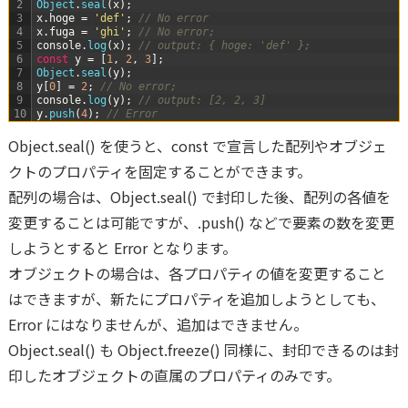
2
Object
.
seal
(
x
)
;
3
x
.
hoge
=
'def'
;
// No error
4
x
.
fuga
=
'ghi'
;
// No error;
5
console
.
log
(
x
)
;
// output: { hoge: 'def' };
6
const
y
=
[
1
,
2
,
3
]
;
7
Object
.
seal
(
y
)
;
8
y
[
0
]
=
2
;
// No error;
9
console
.
log
(
y
)
;
// output: [2, 2, 3]
10
y
.
push
(
4
)
;
// Error
Object.seal() を使うと、const で宣言した配列やオブジェ
クトのプロパティを固定することができます。
配列の場合は、Object.seal() で封印した後、配列の各値を
変更することは可能ですが、.push() などで要素の数を変更
しようとすると Error となります。
オブジェクトの場合は、各プロパティの値を変更すること
はできますが、新たにプロパティを追加しようとしても、
Error にはなりませんが、追加はできません。
Object.seal() も Object.freeze() 同様に、封印できるのは封
印したオブジェクトの直属のプロパティのみです。