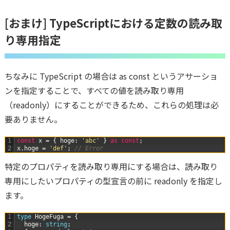
[おまけ] TypeScriptにおける定数の読み取
り専用指定
ちなみに TypeScript の場合は as const というアサーショ
ンを指定することで、すべての値を読み取り専用
（readonly）にすることができるため、これらの処理は必
要ありません。
1
const
x
=
{
hoge
:
'abc'
}
as
const
;
2
x
.
hoge
=
'def'
;
// Error
特定のプロパティを読み取り専用にする場合は、読み取り
専用にしたいプロパティの型宣言の前に readonly を指定し
ます。
1
type 
HogeFuga
=
{
2
hoge
:
string
;