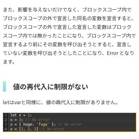
また、影響を与えないだけでなく、ブロックスコープ内で
ブロックスコープの外で宣言した同名の変数を宣言すると、
ブロックスコープの外で宣言した宣言した変数はブロック
スコープ内では無かったことになり、ブロックスコープ内で
宣言するより前にその変数を呼び出そうとすると、宣言し
ていない変数を呼び出そうとしたことになり、Error となり
ます。
値の再代入に制限がない
letはvarと同様に、値の再代入に制限がありません。
1
let
x
=
1
;
2
x
=
3
;
// No error
3
x
=
{
hoge
:
'fuga'
}
;
// No error
4
x
=
[
1
,
2
,
3
]
// No error