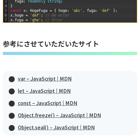
3
fuga
:
readonly 
string
;
4
}
5
const
x
:
HogeFuga
=
{
hoge
:
'abc'
,
fuga
:
'def'
}
;
6
x
.
hoge
=
'def'
;
// No error
7
x
.
fuga
=
'ghe'
;
// Error
参考にさせていただいたサイト
var – JavaScript | MDN
let – JavaScript | MDN
const – JavaScript | MDN
Object.freeze() – JavaScript | MDN
Object.seal() – JavaScript | MDN