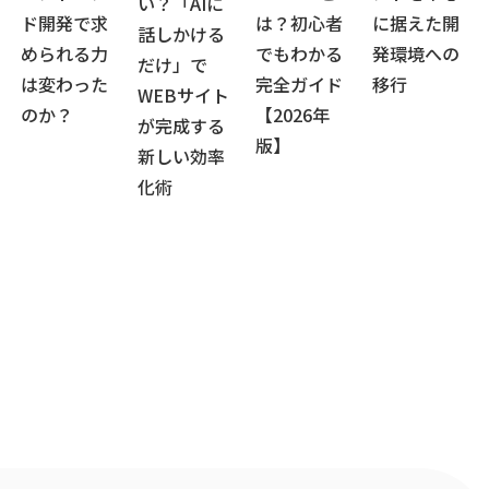
い？「AIに
ド開発で求
は？初心者
に据えた開
話しかける
められる力
でもわかる
発環境への
だけ」で
は変わった
完全ガイド
移行
WEBサイト
のか？
【2026年
が完成する
版】
新しい効率
化術