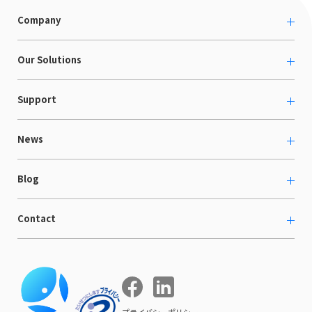
Company
About us
Our Solutions
カルチャー
越境ECコンサルティング
Support
採用情報
Shopee支援
お役立ち資料
News
LaunchCart
セミナー情報
海外展示会出展支援
プレスリリース
Blog
海外向けホームページ制作
イベント
BtoB LCクラウド
ECブログ
Contact
ニュース
Webサイト構築・運用
開発ブログ
お知らせ
マーケティング支援
お問い合わせ
導入インタビュー
COMPE NAVI
イベントレポート
プライバシーポリシー