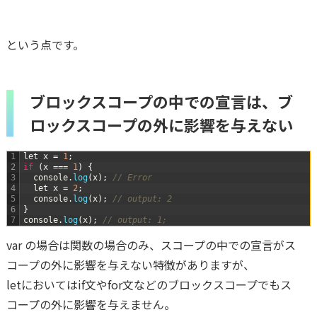
という点です。
ブロックスコープの中での宣言は、ブ
ロックスコープの外に影響を与えない
1
let
x
=
1
;
2
if
(
x
===
1
)
{
3
console
.
log
(
x
)
;
// Error
4
let
x
=
2
;
5
console
.
log
(
x
)
;
// output: 2
6
}
7
console
.
log
(
x
)
;
// output: 1;
var の場合は関数の場合のみ、スコープの中での宣言がス
コープの外に影響を与えない特徴がありますが、
letにおいてはif文やfor文などのブロックスコープでもス
コープの外に影響を与えません。