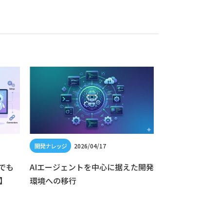
2026/04/17
202
者でも
AIエージェントを中心に据えた開発
Cloud Logg
】
環境への移行
シーを活用して C
しよう