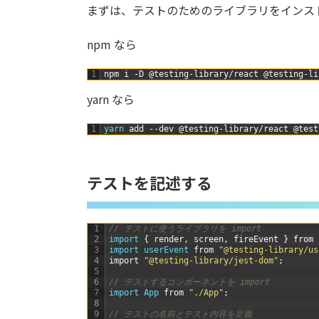
まずは、テストのためのライブラリをインス
npm なら
1
npm
i
-
D
@
testing
-
library
/
react
@
testing
-
li
yarn なら
1
yarn 
add
--
dev
@
testing
-
library
/
react
@
test
テストを記述する
1
// テストに使うライブラリを import
2
import
{
render
,
screen
,
fireEvent
}
from
3
import 
userEvent 
from
"@testing-library/us
4
import
"@testing-library/jest-dom"
;
5
6
// テストするコンポーネントを import
7
import 
App 
from
"./App"
;
8
9
// テストの名前とテスト内容を定義