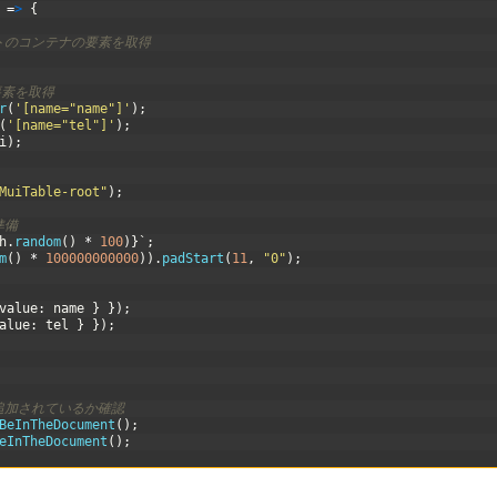
=
>
{
トのコンテナの要素を取得
要素を取得
r
(
'[name="name"]'
)
;
(
'[name="tel"]'
)
;
i
)
;
MuiTable-root"
)
;
準備
h
.
random
(
)
*
100
)
}
`
;
m
(
)
*
100000000000
)
)
.
padStart
(
11
,
"0"
)
;
value
:
name
}
}
)
;
alue
:
tel
}
}
)
;
追加されているか確認
BeInTheDocument
(
)
;
eInTheDocument
(
)
;