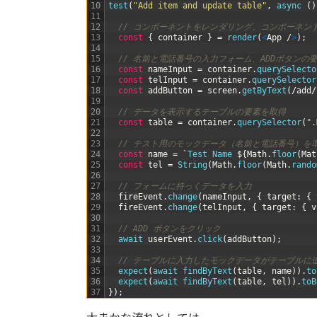
10
test
(
"Add item and update table"
,
async
(
)
11
12
// コンポーネントをレンダリング、コンポーネン
13
const
{
container
}
=
render
(
<
App
/
>
)
;
14
15
// 名前と電話番号の入力フォーム、ADDボタンの
16
const
nameInput
=
container
.
querySelecto
17
const
telInput
=
container
.
querySelector
18
const
addButton
=
screen
.
getByText
(
/
add
/
19
20
// データを表示するテーブルの要素を取得
21
const
table
=
container
.
querySelector
(
".
22
23
// テスト用のモックデータ（名前と電話番号）を
24
const
name
=
`
Test
Name
$
{
Math
.
floor
(
Mat
25
const
tel
=
String
(
Math
.
floor
(
Math
.
rando
26
27
// フォームに持っくデータを入力
28
fireEvent
.
change
(
nameInput
,
{
target
:
{
29
fireEvent
.
change
(
telInput
,
{
target
:
{
v
30
31
// ADD ボタンをクリック
32
await 
userEvent
.
click
(
addButton
)
;
33
34
// テーブルに入力したモックデータがテーブルに
35
expect
(
await 
findByText
(
table
,
name
)
)
.
to
36
expect
(
await 
findByText
(
table
,
tel
)
)
.
toB
37
}
)
;
大まかな流れとしては、