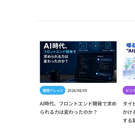
/19
2026/08/05
 は廃止へ — Dart
AI時代、フロントエンド開発で求め
タイ
けた対応方法
られる力は変わったのか？
かけ
する