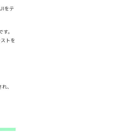
UIをテ
です。
テストを
存され、