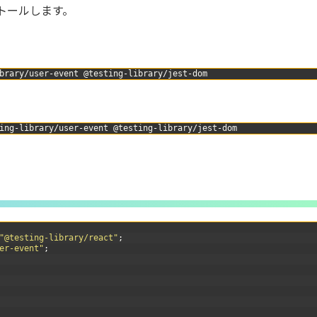
トールします。
brary
/
user
-
event
@
testing
-
library
/
jest
-
dom
ing
-
library
/
user
-
event
@
testing
-
library
/
jest
-
dom
"@testing-library/react"
;
er-event"
;