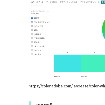
https://color.adobe.com/ja/create/color-w
icons8