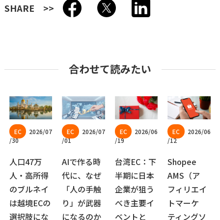
SHARE
合わせて読みたい
2026/07
2026/07
2026/06
2026/06
/30
/01
/19
/12
人口47万
AIで作る時
台湾EC：下
Shopee
人・高所得
代に、なぜ
半期に日本
AMS（ア
のブルネイ
「人の手触
企業が狙う
フィリエイ
は越境ECの
り」が武器
べき主要イ
トマーケ
選択肢にな
になるのか
ベントと
ティングソ