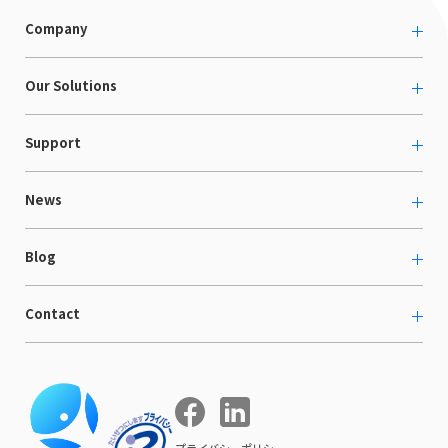
Company
About us
Our Solutions
カルチャー
越境ECコンサルティング
Support
採用情報
Shopee支援
お役立ち資料
News
LaunchCart
セミナー情報
海外展示会出展支援
プレスリリース
Blog
海外向けホームページ制作
イベント
BtoB LCクラウド
ECブログ
Contact
ニュース
Webサイト構築・運用
開発ブログ
お知らせ
マーケティング支援
お問い合わせ
導入インタビュー
COMPE NAVI
イベントレポート