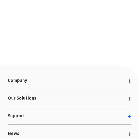
Company
About us
Our Solutions
カルチャー
越境ECコンサルティング
Support
採用情報
Shopee支援
お役立ち資料
News
LaunchCart