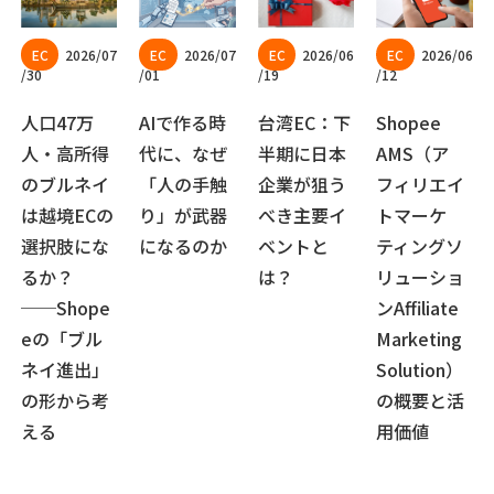
2026/07
2026/07
2026/06
2026/06
/30
/01
/19
/12
人口47万
AIで作る時
台湾EC：下
Shopee
人・高所得
代に、なぜ
半期に日本
AMS（ア
のブルネイ
「人の手触
企業が狙う
フィリエイ
は越境ECの
り」が武器
べき主要イ
トマーケ
選択肢にな
になるのか
ベントと
ティングソ
るか？
は？
リューショ
──Shope
ンAffiliate
eの「ブル
Marketing
ネイ進出」
Solution）
の形から考
の概要と活
える
用価値