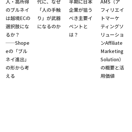
人・高所得
代に、なぜ
半期に日本
AMS（ア
のブルネイ
「人の手触
企業が狙う
フィリエイ
は越境ECの
り」が武器
べき主要イ
トマーケ
選択肢にな
になるのか
ベントと
ティングソ
るか？
は？
リューショ
──Shope
ンAffiliate
eの「ブル
Marketing
ネイ進出」
Solution）
の形から考
の概要と活
える
用価値