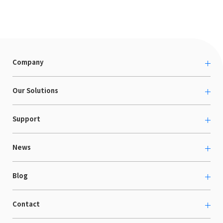
Company
About us
Our Solutions
カルチャー
越境ECコンサルティング
Support
採用情報
Shopee支援
お役立ち資料
News
LaunchCart
セミナー情報
海外展示会出展支援
プレスリリース
Blog
海外向けホームページ制作
イベント
BtoB LCクラウド
ECブログ
Contact
ニュース
Webサイト構築・運用
開発ブログ
お知らせ