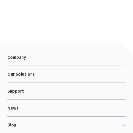
Company
About us
Our Solutions
カルチャー
越境ECコンサルティング
Support
採用情報
Shopee支援
お役立ち資料
News
LaunchCart
セミナー情報
海外展示会出展支援
プレスリリース
Blog
海外向けホームページ制作