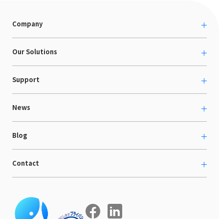
Company
About us
Our Solutions
カルチャー
越境ECコンサルティング
Support
採用情報
Shopee支援
お役立ち資料
News
LaunchCart
セミナー情報
海外展示会出展支援
プレスリリース
Blog
海外向けホームページ制作
イベント
BtoB LCクラウド
ECブログ
Contact
ニュース
Webサイト構築・運用
開発ブログ
お知らせ
マーケティング支援
お問い合わせ
導入インタビュー
COMPE NAVI
イベントレポート