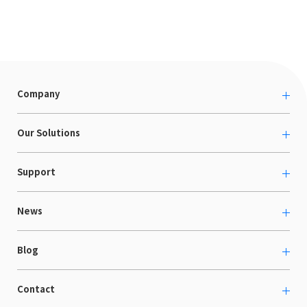
Company
About us
Our Solutions
カルチャー
越境ECコンサルティング
Support
採用情報
Shopee支援
お役立ち資料
News
LaunchCart
セミナー情報
海外展示会出展支援
プレスリリース
Blog
海外向けホームページ制作
イベント
BtoB LCクラウド
ECブログ
Contact
ニュース
Webサイト構築・運用